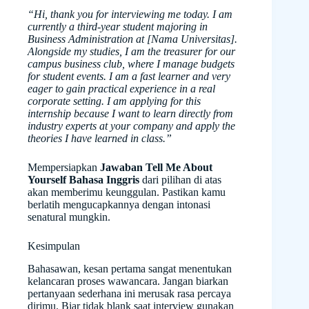
“Hi, thank you for interviewing me today. I am
currently a third-year student majoring in
Business Administration at [Nama Universitas].
Alongside my studies, I am the treasurer for our
campus business club, where I manage budgets
for student events. I am a fast learner and very
eager to gain practical experience in a real
corporate setting. I am applying for this
internship because I want to learn directly from
industry experts at your company and apply the
theories I have learned in class.”
Mempersiapkan
Jawaban Tell Me About
Yourself Bahasa Inggris
dari pilihan di atas
akan memberimu keunggulan. Pastikan kamu
berlatih mengucapkannya dengan intonasi
senatural mungkin.
Kesimpulan
Bahasawan, kesan pertama sangat menentukan
kelancaran proses wawancara. Jangan biarkan
pertanyaan sederhana ini merusak rasa percaya
dirimu. Biar tidak blank saat interview gunakan