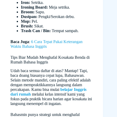
Iron:
Setrika.
Ironing Board:
Meja setrika.
Broom:
Sapu.
Dustpan:
Pengki/Serokan debu.
Mop:
Pel.
Brush:
Sikat.
Trash Can / Bin:
Tempat sampah.
Baca Juga
:
6 Cara Tepat Pakai Keterangan
Waktu Bahasa Inggris
Tips Biar Mudah Menghafal Kosakata Benda di
Rumah Bahasa Inggris
Udah baca semua daftar di atas? Mantap! Tapi,
baca doang biasanya cepat lupa, Bahasawan.
Selain metode mandiri, cara paling efektif adalah
dengan mempraktikkannya langsung dalam
percakapan. Kamu bisa mulai
belajar Inggris
dari rumah
melalui kelas intensif kami yang
fokus pada praktik bicara harian agar kosakata ini
langsung menempel di ingatan.
Bahasmin punya strategi untuk menghafal