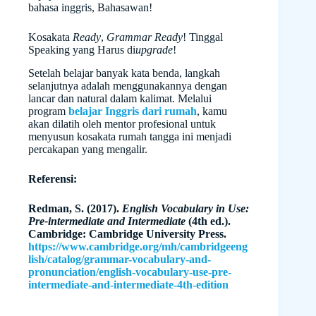
bahasa inggris, Bahasawan!
Kosakata
Ready
,
Grammar
Ready
! Tinggal
Speaking yang Harus di
upgrade
!
Setelah belajar banyak kata benda, langkah
selanjutnya adalah menggunakannya dengan
lancar dan natural dalam kalimat. Melalui
program
belajar Inggris dari rumah
, kamu
akan dilatih oleh mentor profesional untuk
menyusun kosakata rumah tangga ini menjadi
percakapan yang mengalir.
Referensi:
Redman, S. (2017).
English Vocabulary in Use:
Pre-intermediate and Intermediate
(4th ed.).
Cambridge: Cambridge University Press.
https://www.cambridge.org/mh/cambridgeeng
lish/catalog/grammar-vocabulary-and-
pronunciation/english-vocabulary-use-pre-
intermediate-and-intermediate-4th-edition