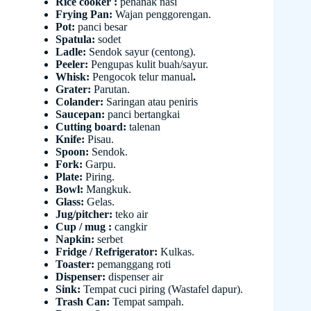
Rice cooker :
penanak nasi
Frying Pan:
Wajan penggorengan.
Pot:
panci besar
Spatula:
sodet
Ladle:
Sendok sayur (centong).
Peeler:
Pengupas kulit buah/sayur.
Whisk:
Pengocok telur manual
.
Grater:
Parutan.
Colander:
Saringan atau peniris
Saucepan:
panci bertangkai
Cutting board:
talenan
Knife:
Pisau.
Spoon:
Sendok.
Fork:
Garpu.
Plate:
Piring.
Bowl:
Mangkuk.
Glass:
Gelas.
Jug/pitcher:
teko air
Cup / mug :
cangkir
Napkin:
serbet
Fridge / Refrigerator:
Kulkas.
Toaster:
pemanggang roti
Dispenser:
dispenser air
Sink:
Tempat cuci piring (Wastafel dapur).
Trash Can:
Tempat sampah.