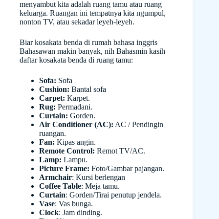
menyambut kita adalah ruang tamu atau ruang
keluarga. Ruangan ini tempatnya kita ngumpul,
nonton TV, atau sekadar leyeh-leyeh.
Biar kosakata benda di rumah bahasa inggris
Bahasawan makin banyak, nih Bahasmin kasih
daftar kosakata benda di ruang tamu:
Sofa:
Sofa
Cushion:
Bantal sofa
Carpet:
Karpet.
Rug:
Permadani.
Curtain:
Gorden.
Air Conditioner (AC):
AC / Pendingin
ruangan.
Fan:
Kipas angin.
Remote Control:
Remot TV/AC.
Lamp:
Lampu.
Picture Frame:
Foto/Gambar pajangan.
Armchair
: Kursi berlengan
Coffee Table
: Meja tamu.
Curtain
: Gorden/Tirai penutup jendela.
Vase
: Vas bunga.
Clock
: Jam dinding.