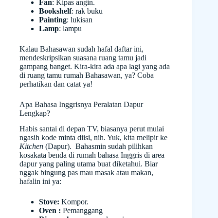
Fan
: Kipas angin.
Bookshelf
: rak buku
Painting
: lukisan
Lamp
: lampu
Kalau Bahasawan sudah hafal daftar ini,
mendeskripsikan suasana ruang tamu jadi
gampang banget. Kira-kira ada apa lagi yang ada
di ruang tamu rumah Bahasawan, ya? Coba
perhatikan dan catat ya!
Apa Bahasa Inggrisnya Peralatan Dapur
Lengkap?
Habis santai di depan TV, biasanya perut mulai
ngasih kode minta diisi, nih. Yuk, kita melipir ke
Kitchen
(Dapur). Bahasmin sudah pilihkan
kosakata benda di rumah bahasa Inggris di area
dapur yang paling utama buat diketahui. Biar
nggak bingung pas mau masak atau makan,
hafalin ini ya:
Stove:
Kompor.
Oven :
Pemanggang