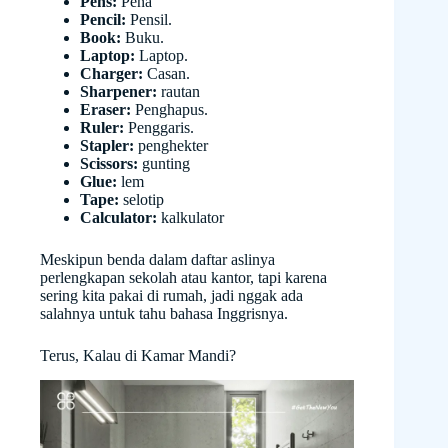
Pens:
Pena
Pencil:
Pensil.
Book:
Buku.
Laptop:
Laptop.
Charger:
Casan.
Sharpener:
rautan
Eraser:
Penghapus.
Ruler:
Penggaris.
Stapler:
penghekter
Scissors:
gunting
Glue:
lem
Tape:
selotip
Calculator:
kalkulator
Meskipun benda dalam daftar aslinya
perlengkapan sekolah atau kantor, tapi karena
sering kita pakai di rumah, jadi nggak ada
salahnya untuk tahu bahasa Inggrisnya.
Terus, Kalau di Kamar Mandi?