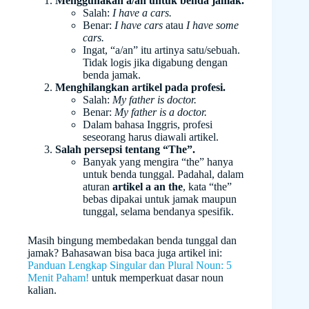
Menggunakan a/an untuk benda jamak.
Salah:
I have a cars.
Benar:
I have cars
atau
I have some
cars.
Ingat, “a/an” itu artinya satu/sebuah.
Tidak logis jika digabung dengan
benda jamak.
Menghilangkan artikel pada profesi.
Salah:
My father is doctor.
Benar:
My father is a doctor.
Dalam bahasa Inggris, profesi
seseorang harus diawali artikel.
Salah persepsi tentang “The”.
Banyak yang mengira “the” hanya
untuk benda tunggal. Padahal, dalam
aturan
artikel a an the
, kata “the”
bebas dipakai untuk jamak maupun
tunggal, selama bendanya spesifik.
Masih bingung membedakan benda tunggal dan
jamak? Bahasawan bisa baca juga artikel ini:
Panduan Lengkap Singular dan Plural Noun: 5
Menit Paham!
untuk memperkuat dasar noun
kalian.