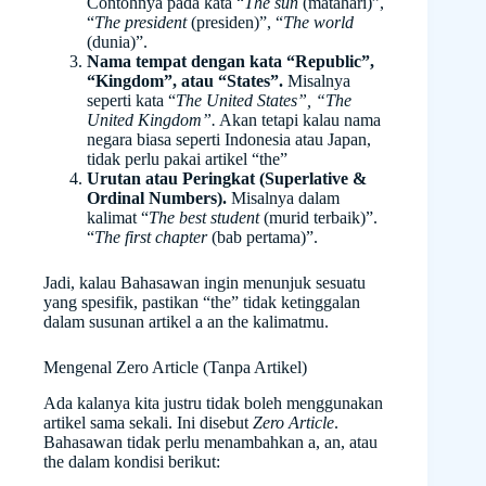
Contohnya pada kata “
The sun
(matahari)”,
“
The president
(presiden)”, “
The world
(dunia)”.
Nama tempat dengan kata “Republic”,
“Kingdom”, atau “States”.
Misalnya
seperti kata “
The United States”, “The
United Kingdom”.
Akan tetapi kalau nama
negara biasa seperti Indonesia atau Japan,
tidak perlu pakai artikel “the”
Urutan atau Peringkat (Superlative &
Ordinal Numbers).
Misalnya dalam
kalimat “
The best student
(murid terbaik)”.
“
The first chapter
(bab pertama)”.
Jadi, kalau Bahasawan ingin menunjuk sesuatu
yang spesifik, pastikan “the” tidak ketinggalan
dalam susunan artikel a an the kalimatmu.
Mengenal Zero Article (Tanpa Artikel)
Ada kalanya kita justru tidak boleh menggunakan
artikel sama sekali. Ini disebut
Zero Article
.
Bahasawan tidak perlu menambahkan a, an, atau
the dalam kondisi berikut: