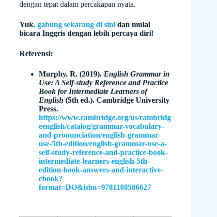
dengan tepat dalam percakapan nyata.
Yuk
, gabung sekarang di sini
dan mulai
bicara Inggris dengan lebih percaya diri!
Referensi:
Murphy, R. (2019).
English Grammar in
Use: A Self-study Reference and Practice
Book for Intermediate Learners of
English
(5th ed.). Cambridge University
Press.
https://www.cambridge.org/us/cambridg
eenglish/catalog/grammar-vocabulary-
and-pronunciation/english-grammar-
use-5th-edition/english-grammar-use-a-
self-study-reference-and-practice-book-
intermediate-learners-english-5th-
edition-book-answers-and-interactive-
ebook?
format=DO&isbn=9781108586627