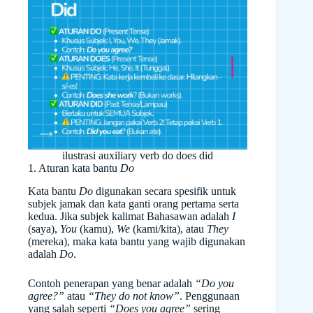
ilustrasi auxiliary verb do does did
1. Aturan kata bantu
Do
Kata bantu
Do
digunakan secara spesifik untuk
subjek jamak dan kata ganti orang pertama serta
kedua. Jika subjek kalimat Bahasawan adalah
I
(saya),
You
(kamu),
We
(kami/kita), atau
They
(mereka), maka kata bantu yang wajib digunakan
adalah
Do
.
Contoh penerapan yang benar adalah
“Do you
agree?”
atau
“They do not know”
. Penggunaan
yang salah seperti
“Does you agree”
sering