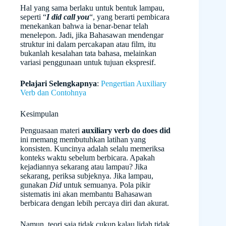
Hal yang sama berlaku untuk bentuk lampau,
seperti “
I did call you
“, yang berarti pembicara
menekankan bahwa ia benar-benar telah
menelepon. Jadi, jika Bahasawan mendengar
struktur ini dalam percakapan atau film, itu
bukanlah kesalahan tata bahasa, melainkan
variasi penggunaan untuk tujuan ekspresif.
Pelajari Selengkapnya
:
Pengertian Auxiliary
Verb dan Contohnya
Kesimpulan
Penguasaan materi
auxiliary verb do does did
ini memang membutuhkan latihan yang
konsisten. Kuncinya adalah selalu memeriksa
konteks waktu sebelum berbicara. Apakah
kejadiannya sekarang atau lampau? Jika
sekarang, periksa subjeknya. Jika lampau,
gunakan
Did
untuk semuanya. Pola pikir
sistematis ini akan membantu Bahasawan
berbicara dengan lebih percaya diri dan akurat.
Namun, teori saja tidak cukup kalau lidah tidak