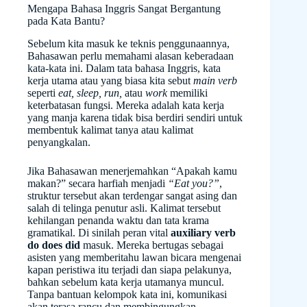
Mengapa Bahasa Inggris Sangat Bergantung
pada Kata Bantu?
Sebelum kita masuk ke teknis penggunaannya,
Bahasawan perlu memahami alasan keberadaan
kata-kata ini. Dalam tata bahasa Inggris, kata
kerja utama atau yang biasa kita sebut
main verb
seperti
eat, sleep, run,
atau
work
memiliki
keterbatasan fungsi. Mereka adalah kata kerja
yang manja karena tidak bisa berdiri sendiri untuk
membentuk kalimat tanya atau kalimat
penyangkalan.
Jika Bahasawan menerjemahkan “Apakah kamu
makan?” secara harfiah menjadi
“Eat you?”
,
struktur tersebut akan terdengar sangat asing dan
salah di telinga penutur asli. Kalimat tersebut
kehilangan penanda waktu dan tata krama
gramatikal. Di sinilah peran vital
auxiliary verb
do does did
masuk. Mereka bertugas sebagai
asisten yang memberitahu lawan bicara mengenai
kapan peristiwa itu terjadi dan siapa pelakunya,
bahkan sebelum kata kerja utamanya muncul.
Tanpa bantuan kelompok kata ini, komunikasi
akan terasa rancu dan membingungkan.