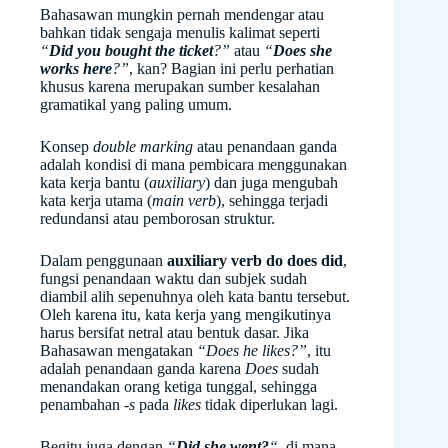
Bahasawan mungkin pernah mendengar atau
bahkan tidak sengaja menulis kalimat seperti
“
Did you bought the ticket
?”
atau
“
Does she
works here
?”
, kan? Bagian ini perlu perhatian
khusus karena merupakan sumber kesalahan
gramatikal yang paling umum.
Konsep
double marking
atau penandaan ganda
adalah kondisi di mana pembicara menggunakan
kata kerja bantu (
auxiliary
) dan juga mengubah
kata kerja utama (
main verb
), sehingga terjadi
redundansi atau pemborosan struktur.
Dalam penggunaan
auxiliary verb do does did
,
fungsi penandaan waktu dan subjek sudah
diambil alih sepenuhnya oleh kata bantu tersebut.
Oleh karena itu, kata kerja yang mengikutinya
harus bersifat netral atau bentuk dasar. Jika
Bahasawan mengatakan
“Does he likes?”
, itu
adalah penandaan ganda karena
Does
sudah
menandakan orang ketiga tunggal, sehingga
penambahan
-s
pada
likes
tidak diperlukan lagi.
Begitu juga dengan
“
Did she went?
“
, di mana