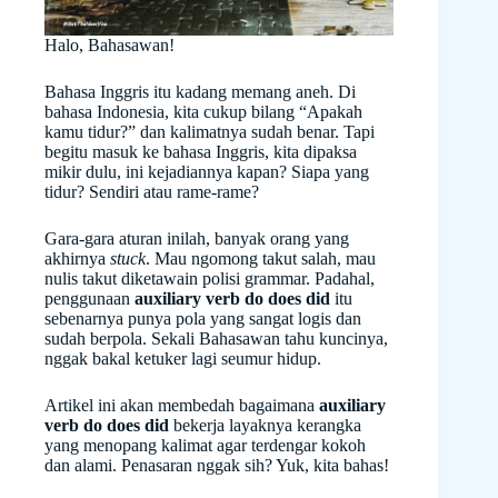
Halo, Bahasawan!
Bahasa Inggris itu kadang memang aneh. Di
bahasa Indonesia, kita cukup bilang “Apakah
kamu tidur?” dan kalimatnya sudah benar. Tapi
begitu masuk ke bahasa Inggris, kita dipaksa
mikir dulu, ini kejadiannya kapan? Siapa yang
tidur? Sendiri atau rame-rame?
Gara-gara aturan inilah, banyak orang yang
akhirnya
stuck
. Mau ngomong takut salah, mau
nulis takut diketawain polisi grammar. Padahal,
penggunaan
auxiliary verb do does did
itu
sebenarnya punya pola yang sangat logis dan
sudah berpola. Sekali Bahasawan tahu kuncinya,
nggak bakal ketuker lagi seumur hidup.
Artikel ini akan membedah bagaimana
auxiliary
verb do does did
bekerja layaknya kerangka
yang menopang kalimat agar terdengar kokoh
dan alami. Penasaran nggak sih? Yuk, kita bahas!