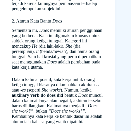
terjadi karena kurangnya pembiasaan terhadap
pengelompokan subjek ini.
2. Aturan Kata Bantu
Does
Sementara itu,
Does
memiliki aturan penggunaan
yang berbeda. Kata ini digunakan khusus untuk
subjek orang ketiga tunggal. Kategori ini
mencakup
He
(dia laki-laki),
She
(dia
perempuan),
It
(benda/hewan), dan nama orang
tunggal. Satu hal krusial yang perlu diperhatikan
saat menggunakan
Does
adalah perubahan pada
kata kerja utama.
Dalam kalimat positif, kata kerja untuk orang
ketiga tunggal biasanya ditambahkan akhiran
-s
atau
-es
(seperti
She works
). Namun, ketika
auxiliary verb do does did
bentuk
Does
muncul
dalam kalimat tanya atau negatif, akhiran tersebut
harus dihilangkan. Kalimatnya menjadi
“Does
she work?”
, bukan
“Does she works?”
.
Kembalinya kata kerja ke bentuk dasar ini adalah
aturan tata bahasa yang wajib dipatuhi.