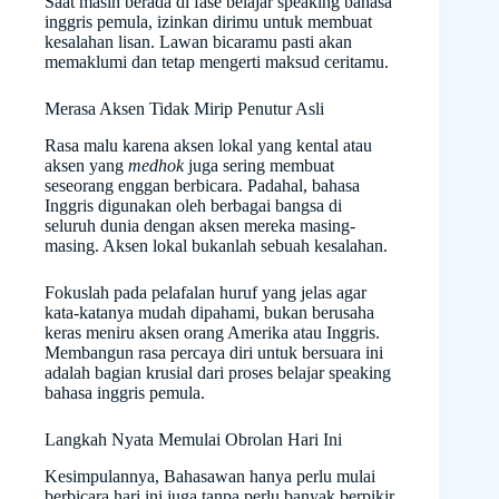
Saat masih berada di fase belajar speaking bahasa
inggris pemula, izinkan dirimu untuk membuat
kesalahan lisan. Lawan bicaramu pasti akan
memaklumi dan tetap mengerti maksud ceritamu.
Merasa Aksen Tidak Mirip Penutur Asli
Rasa malu karena aksen lokal yang kental atau
aksen yang
medhok
juga sering membuat
seseorang enggan berbicara. Padahal, bahasa
Inggris digunakan oleh berbagai bangsa di
seluruh dunia dengan aksen mereka masing-
masing. Aksen lokal bukanlah sebuah kesalahan.
Fokuslah pada pelafalan huruf yang jelas agar
kata-katanya mudah dipahami, bukan berusaha
keras meniru aksen orang Amerika atau Inggris.
Membangun rasa percaya diri untuk bersuara ini
adalah bagian krusial dari proses belajar speaking
bahasa inggris pemula.
Langkah Nyata Memulai Obrolan Hari Ini
Kesimpulannya, Bahasawan hanya perlu mulai
berbicara hari ini juga tanpa perlu banyak berpikir