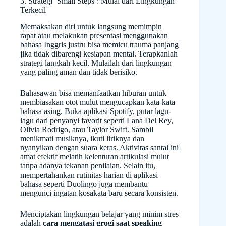
3. Strategi ‘Small Steps’: Mulai dari Lingkungan
Terkecil
Memaksakan diri untuk langsung memimpin
rapat atau melakukan presentasi menggunakan
bahasa Inggris justru bisa memicu trauma panjang
jika tidak dibarengi kesiapan mental. Terapkanlah
strategi langkah kecil. Mulailah dari lingkungan
yang paling aman dan tidak berisiko.
Bahasawan bisa memanfaatkan hiburan untuk
membiasakan otot mulut mengucapkan kata-kata
bahasa asing. Buka aplikasi Spotify, putar lagu-
lagu dari penyanyi favorit seperti Lana Del Rey,
Olivia Rodrigo, atau Taylor Swift. Sambil
menikmati musiknya, ikuti liriknya dan
nyanyikan dengan suara keras. Aktivitas santai ini
amat efektif melatih kelenturan artikulasi mulut
tanpa adanya tekanan penilaian. Selain itu,
mempertahankan rutinitas harian di aplikasi
bahasa seperti Duolingo juga membantu
mengunci ingatan kosakata baru secara konsisten.
Menciptakan lingkungan belajar yang minim stres
adalah
cara mengatasi grogi saat speaking