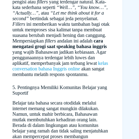
pengisi atau
fillers
yang terdengar natural. Kata-
kata sederhana seperti
“Well…”
,
“You know…”
,
“Actually…”
, atau
“Let me think about it for a
second”
bertindak sebagai jeda penyelamat.
Fillers
ini memberikan waktu tambahan bagi otak
untuk memproses sisa kalimat tanpa membuat
suasana berubah menjadi hening dan canggung.
Mempersiapkan
fillers
andalan ini adalah
cara
mengatasi grogi saat speaking bahasa inggris
yang wajib Bahasawan jadikan kebiasaan. Agar
penggunaannya terdengar lebih luwes dan
aplikatif, memperbanyak jam terbang lewat
kelas
conversation bahasa Inggris online
akan sangat
membantu melatih respons spontanmu.
5. Pentingnya Memiliki Komunitas Belajar yang
Suportif
Belajar tata bahasa secara otodidak melalui
internet memang sangat mungkin dilakukan.
Namun, untuk mahir berbicara, Bahasawan
mutlak membutuhkan kehadiran orang lain.
Berada di dalam lingkungan atau komunitas
belajar yang ramah dan tidak saling menjatuhkan
akan mempercepat proses membangun