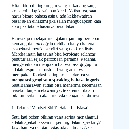
Kita hidup di lingkungan yang terkadang sangat
kritis terhadap kesalahan kecil. Akibatnya, saat
harus bicara bahasa asing, ada kekhawatiran
besar akan dihakimi jika salah mengucapkan kata
atau jika tata bahasanya berantakan.
Banyak pembelajar mengalami jantung berdebar
kencang dan
anxiety
berlebihan hanya karena
ekspektasi mereka sendiri yang tidak realistis.
Mereka ingin langsung bisa berbicara selancar
penutur asli sejak percobaan pertama. Padahal,
mengenali dan mengakui bahwa rasa gugup itu
adalah respons emosional yang amat wajar
merupakan fondasi paling krusial dari
cara
mengatasi grogi saat speaking bahasa inggris
.
Saat Bahasawan sudah bisa menerima kecemasan
tersebut tanpa melawannya, tekanan di dalam
pikiran perlahan akan mereda dengan sendirinya.
1. Teknik ‘Mindset Shift’: Salah Itu Biasa!
Satu lagi beban pikiran yang sering menghantui
adalah apakah aksen itu penting dalam speaking?
Jawabannya dengan tegas adalah tidak. Aksen