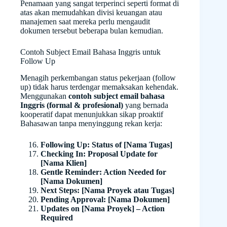
Penamaan yang sangat terperinci seperti format di
atas akan memudahkan divisi keuangan atau
manajemen saat mereka perlu mengaudit
dokumen tersebut beberapa bulan kemudian.
Contoh Subject Email Bahasa Inggris untuk
Follow Up
Menagih perkembangan status pekerjaan (follow
up) tidak harus terdengar memaksakan kehendak.
Menggunakan
contoh subject email bahasa
Inggris (formal & profesional)
yang bernada
kooperatif dapat menunjukkan sikap proaktif
Bahasawan tanpa menyinggung rekan kerja:
Following Up: Status of [Nama Tugas]
Checking In: Proposal Update for
[Nama Klien]
Gentle Reminder: Action Needed for
[Nama Dokumen]
Next Steps: [Nama Proyek atau Tugas]
Pending Approval: [Nama Dokumen]
Updates on [Nama Proyek] – Action
Required