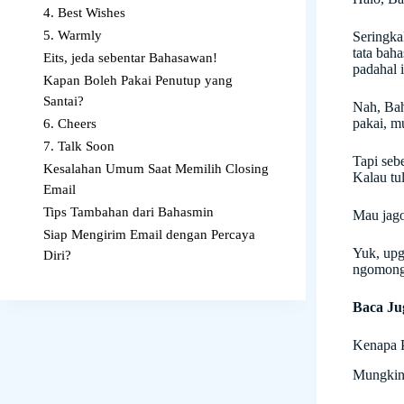
4. Best Wishes
5. Warmly
Seringka
tata bah
Eits, jeda sebentar Bahasawan!
padahal 
Kapan Boleh Pakai Penutup yang
Santai?
Nah, Bah
pakai, m
6. Cheers
7. Talk Soon
Tapi seb
Kesalahan Umum Saat Memilih Closing
Kalau tu
Email
Tips Tambahan dari Bahasmin
Mau jago
Siap Mengirim Email dengan Percaya
Yuk, upg
Diri?
ngomong
Baca Ju
Kenapa P
Mungkin 