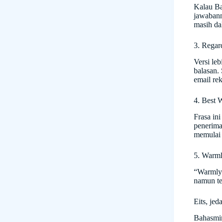
Kalau Ba
jawabann
masih da
3. Regar
Versi le
balasan.
email re
4. Best 
Frasa in
penerima.
memulai 
5. Warm
“Warmly”
namun te
Eits, je
Bahasmin