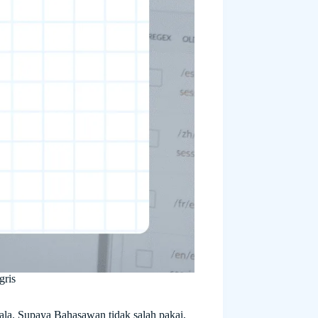
gris
la. Supaya Bahasawan tidak salah pakai,