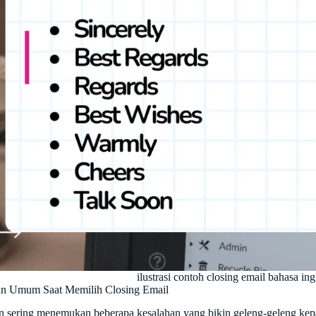
ilustrasi contoh closing email bahasa ing
an Umum Saat Memilih Closing Email
 sering menemukan beberapa kesalahan yang bikin geleng-geleng kepa