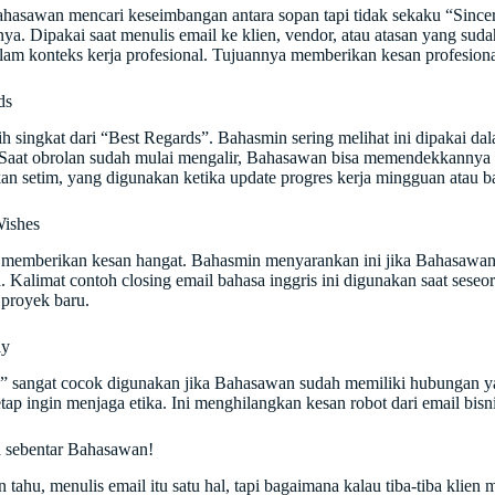
hasawan mencari keseimbangan antara sopan tapi tidak sekaku “Since
ya. Dipakai saat menulis email ke klien, vendor, atau atasan yang suda
lam konteks kerja profesional. Tujuannya memberikan kesan profesional
ds
bih singkat dari “Best Regards”. Bahasmin sering melihat ini dipakai da
 Saat obrolan sudah mulai mengalir, Bahasawan bisa memendekkannya
kan setim, yang digunakan ketika update progres kerja mingguan atau b
Wishes
i memberikan kesan hangat. Bahasmin menyarankan ini jika Bahasawan 
 Kalimat contoh closing email bahasa inggris ini digunakan saat seseor
proyek baru.
ly
 sangat cocok digunakan jika Bahasawan sudah memiliki hubungan ya
tap ingin menjaga etika. Ini menghilangkan kesan robot dari email bisni
da sebentar Bahasawan!
 tahu, menulis email itu satu hal, tapi bagaimana kalau tiba-tiba klien