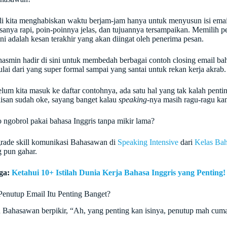
li kita menghabiskan waktu berjam-jam hanya untuk menyusun isi em
asanya rapi, poin-poinnya jelas, dan tujuannya tersampaikan. Memilih p
ini adalah kesan terakhir yang akan diingat oleh penerima pesan.
asmin hadir di sini untuk membedah berbagai contoh closing email ba
ulai dari yang super formal sampai yang santai untuk rekan kerja akrab.
elum kita masuk ke daftar contohnya, ada satu hal yang tak kalah penti
lisan sudah oke, sayang banget kalau
speaking
-nya masih ragu-ragu ka
 ngobrol pakai bahasa Inggris tanpa mikir lama?
rade skill komunikasi Bahasawan di
Speaking Intensive
dari
Kelas Ba
 pun gahar.
ga:
Ketahui 10+ Istilah Dunia Kerja Bahasa Inggris yang Penting!
enutup Email Itu Penting Banget?
Bahasawan berpikir, “Ah, yang penting kan isinya, penutup mah cuma 