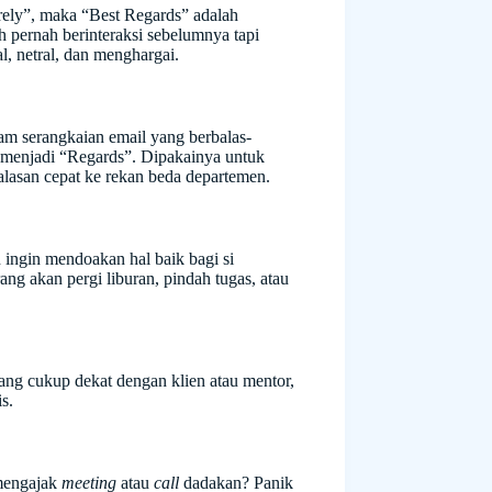
rely”, maka “Best Regards” adalah
h pernah berinteraksi sebelumnya tapi
, netral, dan menghargai.
lam serangkaian email yang berbalas-
 menjadi “Regards”. Dipakainya untuk
alasan cepat ke rekan beda departemen.
ingin mendoakan hal baik bagi si
ang akan pergi liburan, pindah tugas, atau
ng cukup dekat dengan klien atau mentor,
s.
 mengajak
meeting
atau
call
dadakan? Panik