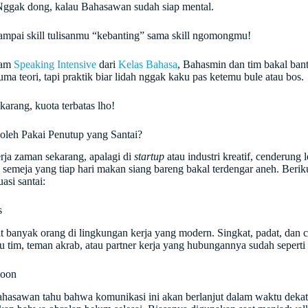
ggak dong, kalau Bahasawan sudah siap mental.
ampai skill tulisanmu “kebanting” sama skill ngomongmu!
ram
Speaking Intensive
dari
Kelas Bahasa
, Bahasmin dan tim bakal ban
ma teori, tapi praktik biar lidah nggak kaku pas ketemu bule atau bos.
karang, kuota terbatas lho!
leh Pakai Penutup yang Santai?
rja zaman sekarang, apalagi di
startup
atau industri kreatif, cenderung
 semeja yang tiap hari makan siang bareng bakal terdengar aneh. Beriku
uasi santai:
s
rit banyak orang di lingkungan kerja yang modern. Singkat, padat, dan 
tu tim, teman akrab, atau partner kerja yang hubungannya sudah seperti
Soon
hasawan tahu bahwa komunikasi ini akan berlanjut dalam waktu dekat, “