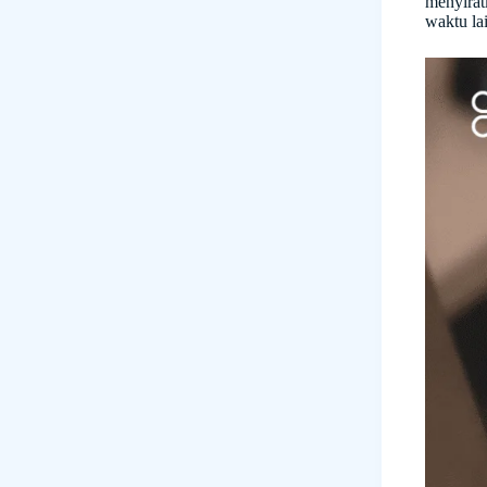
menyirat
waktu la