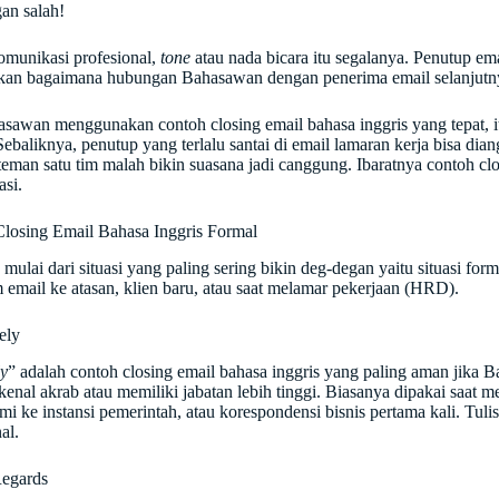
gan salah!
munikasi profesional,
tone
atau nada bicara itu segalanya. Penutup em
an bagaimana hubungan Bahasawan dengan penerima email selanjutn
asawan menggunakan contoh closing email bahasa inggris yang tepat, 
ebaliknya, penutup yang terlalu santai di email lamaran kerja bisa dian
eman satu tim malah bikin suasana jadi canggung. Ibaratnya contoh closi
si.
losing Email Bahasa Inggris Formal
 mulai dari situasi yang paling sering bikin deg-degan yaitu situasi fo
 email ke atasan, klien baru, atau saat melamar pekerjaan (HRD).
ely
ly
” adalah contoh closing email bahasa inggris yang paling aman jika
enal akrab atau memiliki jabatan lebih tinggi. Biasanya dipakai saat me
smi ke instansi pemerintah, atau korespondensi bisnis pertama kali. Tul
al.
Regards