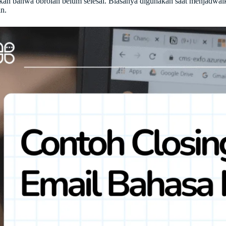
kan bahwa obrolan belum selesai. Biasanya digunakan saat menjadwa
in.