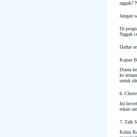
nggak? N
Jangan s
Di prog
Nggak cu
Daftar se
Kapan Bo
Dunia ke
ke teman
untuk sit
6. Cheer
Ini favo
rekan sa
7. Talk 
Kalau Ba