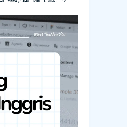
lkan
meeting
atau menunda diskusi ke