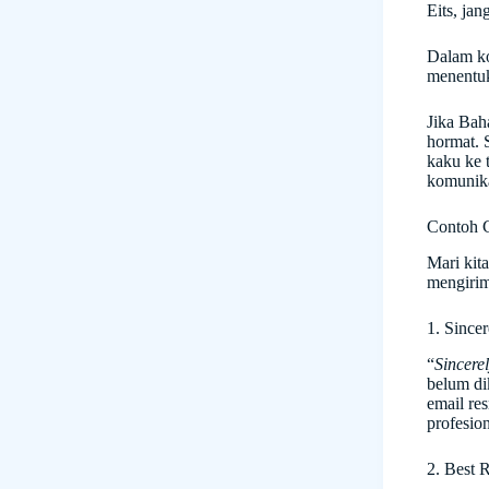
Eits, jan
Dalam ko
menentuk
Jika Bah
hormat. S
kaku ke t
komunika
Contoh C
Mari kita
mengirim
1. Sincer
“
Sincere
belum dik
email re
profesion
2. Best 