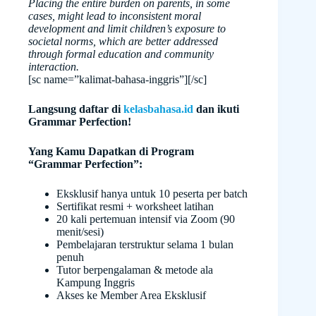
Placing the entire burden on parents, in some
cases, might lead to inconsistent moral
development and limit children’s exposure to
societal norms, which are better addressed
through formal education and community
interaction.
[sc name=”kalimat-bahasa-inggris”][/sc]
Langsung daftar di
kelasbahasa.id
dan ikuti
Grammar Perfection!
Yang Kamu Dapatkan di Program
“Grammar Perfection”:
Eksklusif hanya untuk 10 peserta per batch
Sertifikat resmi + worksheet latihan
20 kali pertemuan intensif via Zoom (90
menit/sesi)
Pembelajaran terstruktur selama 1 bulan
penuh
Tutor berpengalaman & metode ala
Kampung Inggris
Akses ke Member Area Eksklusif