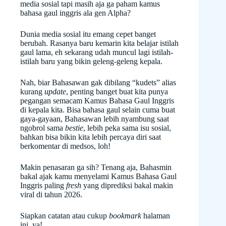
media sosial tapi masih aja ga paham kamus
bahasa gaul inggris ala gen Alpha?
Dunia media sosial itu emang cepet banget
berubah. Rasanya baru kemarin kita belajar istilah
gaul lama, eh sekarang udah muncul lagi istilah-
istilah baru yang bikin geleng-geleng kepala.
Nah, biar Bahasawan gak dibilang “kudets” alias
kurang
update
, penting banget buat kita punya
pegangan semacam Kamus Bahasa Gaul Inggris
di kepala kita. Bisa bahasa gaul selain cuma buat
gaya-gayaan, Bahasawan lebih nyambung saat
ngobrol sama
bestie
, lebih peka sama isu sosial,
bahkan bisa bikin kita lebih percaya diri saat
berkomentar di medsos, loh!
Makin penasaran ga sih? Tenang aja, Bahasmin
bakal ajak kamu menyelami Kamus Bahasa Gaul
Inggris paling
fresh
yang diprediksi bakal makin
viral di tahun 2026.
Siapkan catatan atau cukup
bookmark
halaman
ini, ya!