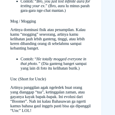
Contoh: “
Bro, you just lost infinite aura for
texting your ex
.” (Bro, aura lu minus parah
gara-gara nge-chat mantan.)
Mog / Mogging
Artinya dominasi fisik atau penampilan. Kalau
kamu “mogging” seseorang, artinya kamu
kelihatan jauh lebih ganteng, tinggi, atau lebih
keren dibanding orang di sebelahmu sampai
kebanting banget.
Contoh: “
He totally mogged everyone in
that photo.”
(Dia ganteng banget sampai
yang lain di foto itu kelihatan burik.)
Unc (Short for Uncle)
Artinya panggilan agak ngeledek buat orang
yang dianggap “tua”, ketinggalan zaman, atau
gayanya kayak bapak-bapak. Ini evolusi dari
“Boomer”. Nah ini kalau Bahasawan ga ngerti
kamus bahasa gaul inggris pasti bisa aja dipanggil
“Unc” LOL!