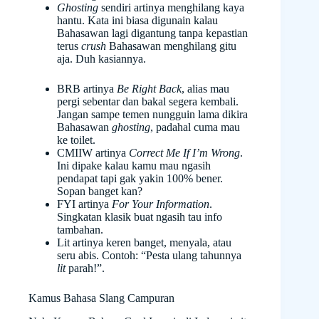
Ghosting
sendiri artinya menghilang kaya
hantu. Kata ini biasa digunain kalau
Bahasawan lagi digantung tanpa kepastian
terus
crush
Bahasawan menghilang gitu
aja. Duh kasiannya.
BRB artinya
Be Right Back
, alias mau
pergi sebentar dan bakal segera kembali.
Jangan sampe temen nungguin lama dikira
Bahasawan
ghosting
, padahal cuma mau
ke toilet.
CMIIW artinya
Correct Me If I’m Wrong
.
Ini dipake kalau kamu mau ngasih
pendapat tapi gak yakin 100% bener.
Sopan banget kan?
FYI artinya
For Your Information
.
Singkatan klasik buat ngasih tau info
tambahan.
Lit artinya keren banget, menyala, atau
seru abis. Contoh: “Pesta ulang tahunnya
lit
parah!”.
Kamus Bahasa Slang Campuran