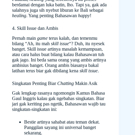
berdamai dengan luka batin, lho. Tapi ya, gak ada
salahnya juga sih nyebut liburan ke Bali sebagai
healing
. Yang penting Bahasawan
happy
!
4. Skill Issue dan Ambis
Pernah main
game
terus kalah, dan temenmu
bilang “Ah, itu mah
skill issue
“? Duh, itu nyesek
banget. Skill issue artinya masalah kemampuan,
atau cara halus buat bilang kalau Bahasawan tuh
gak jago. Ini beda sama orang yang ambis artinya
ambisius banget. Orang ambis biasanya bakal
latihan terus biar gak dibilang kena
skill issue
.
Singkatan Penting Biar
Chatting
Makin Asik
Gak lengkap rasanya ngomongin Kamus Bahasa
Gaul Inggris kalau gak ngebahas singkatan. Biar
jari gak keriting pas ngetik, Bahasawan wajib tau
singkatan-singkatan ini:
Bestie artinya sahabat atau teman dekat.
Panggilan sayang ini universal banget
sekarang.