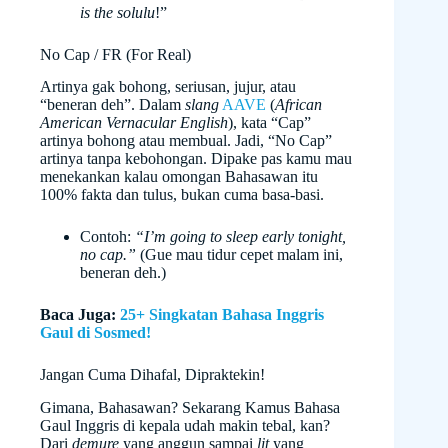
is the solulu
!”
No Cap / FR (For Real)
Artinya gak bohong, seriusan, jujur, atau
“beneran deh”. Dalam
slang
AAVE
(
African
American Vernacular English
), kata “Cap”
artinya bohong atau membual. Jadi, “No Cap”
artinya tanpa kebohongan. Dipake pas kamu mau
menekankan kalau omongan Bahasawan itu
100% fakta dan tulus, bukan cuma basa-basi.
Contoh:
“I’m going to sleep early tonight,
no cap.”
(Gue mau tidur cepet malam ini,
beneran deh.)
Baca Juga:
25+ Singkatan Bahasa Inggris
Gaul di Sosmed!
Jangan Cuma Dihafal, Dipraktekin!
Gimana, Bahasawan? Sekarang Kamus Bahasa
Gaul Inggris di kepala udah makin tebal, kan?
Dari
demure
yang anggun sampai
lit
yang