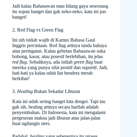
Jadi kalau Bahasawan mau bilang gaya seseorang
itu sopan banget dan gak neko-neko, kata ini pas
banget!
2. Red Flag vs Green Flag
Ini nih istilah wajib di Kamus Bahasa Gaul
Inggris percintaan. Red flag artinya tanda bahaya
atau peringatan. Kalau gebetan Bahasawan suka
bohong, kasar, atau posesif berlebihan, itu jelas
red flag
. Sebaliknya, ada istilah
green flag
buat
mereka yang punya sifat positif dan suportif. Jadi,
hati-hati ya kalau udah liat bendera merah
berkibar!
3.
Healing
Bukan Sekadar Liburan
Kata ini udah sering banget kita denger. Tapi tau
gak sih, healing artinya secara harfiah adalah
penyembuhan. Di Indonesia, kata ini mengalami
pergeseran makna jadi liburan atau jalan-jalan
buat ngilangin stres.
Padahal,
healing
yang sebenernya itu proses