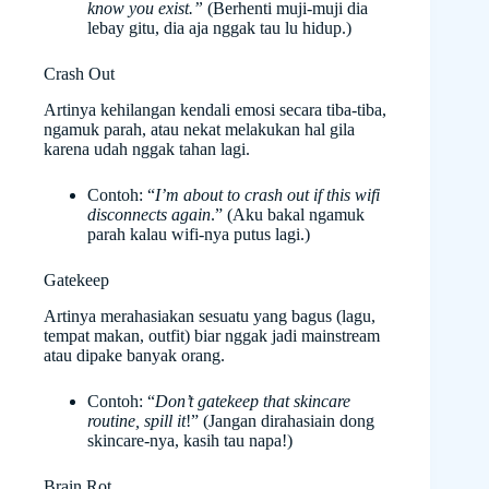
know you exist.”
(Berhenti muji-muji dia
lebay gitu, dia aja nggak tau lu hidup.)
Crash Out
Artinya kehilangan kendali emosi secara tiba-tiba,
ngamuk parah, atau nekat melakukan hal gila
karena udah nggak tahan lagi.
Contoh: “
I’m about to crash out if this wifi
disconnects again
.” (Aku bakal ngamuk
parah kalau wifi-nya putus lagi.)
Gatekeep
Artinya merahasiakan sesuatu yang bagus (lagu,
tempat makan, outfit) biar nggak jadi mainstream
atau dipake banyak orang.
Contoh: “
Don’t gatekeep that skincare
routine, spill it
!” (Jangan dirahasiain dong
skincare-nya, kasih tau napa!)
Brain Rot