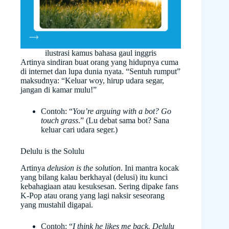
ilustrasi kamus bahasa gaul inggris
Artinya sindiran buat orang yang hidupnya cuma
di internet dan lupa dunia nyata. “Sentuh rumput”
maksudnya: “Keluar woy, hirup udara segar,
jangan di kamar mulu!”
Contoh: “
You’re arguing with a bot? Go
touch grass
.” (Lu debat sama bot? Sana
keluar cari udara seger.)
Delulu is the Solulu
Artinya
delusion is the solution
. Ini mantra kocak
yang bilang kalau berkhayal (delusi) itu kunci
kebahagiaan atau kesuksesan. Sering dipake fans
K-Pop atau orang yang lagi naksir seseorang
yang mustahil digapai.
Contoh: “
I think he likes me back. Delulu