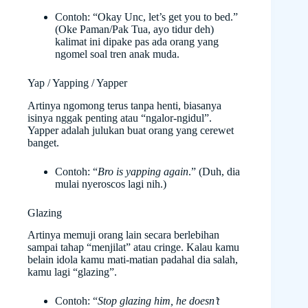
Contoh: “Okay Unc, let’s get you to bed.”
(Oke Paman/Pak Tua, ayo tidur deh)
kalimat ini dipake pas ada orang yang
ngomel soal tren anak muda.
Yap / Yapping / Yapper
Artinya ngomong terus tanpa henti, biasanya
isinya nggak penting atau “ngalor-ngidul”.
Yapper adalah julukan buat orang yang cerewet
banget.
Contoh: “
Bro is yapping again
.” (Duh, dia
mulai nyeroscos lagi nih.)
Glazing
Artinya memuji orang lain secara berlebihan
sampai tahap “menjilat” atau cringe. Kalau kamu
belain idola kamu mati-matian padahal dia salah,
kamu lagi “glazing”.
Contoh: “
Stop glazing him, he doesn’t