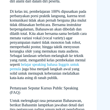
diri alami dari dalam diri peserta.
Di kelas ini, pembelajaran 100% dipusatkan pada
perbanyakan porsi praktik langsung, karena teori
komunikasi tidak akan pernah berguna jika mulut
tidak dibiasakan berbicara. Bersama instruktur
berpengalaman, Bahasawan akan dibedah dan
dilatih total. Kita akan bersama-sama berlatih cara
menata variasi vokal (vocal variety) agar
penyampaian materi tidak monoton bak robot,
memperbaiki postur, hingga taktik menyusun
kerangka
slide
yang memukau mata audiens.
Sebagai landasan sebelum melangkah ke teknik
yang rumit, mengambil kelas pembekalan mental
seperti
belajar speaking bahasa Inggris untuk
pemula
juga bisa menjadi langkah awal yang
solid untuk memupuk keberanian melafalkan
kata-kata asing di ranah publik.
Pertanyaan Seputar Kursus Public Speaking
(FAQ)
Untuk melengkapi rasa penasaran Bahasawan,
berikut Bahasmin lampirkan jawaban detail dari
tiga pertanyaan paling umum terkait pendaftaran