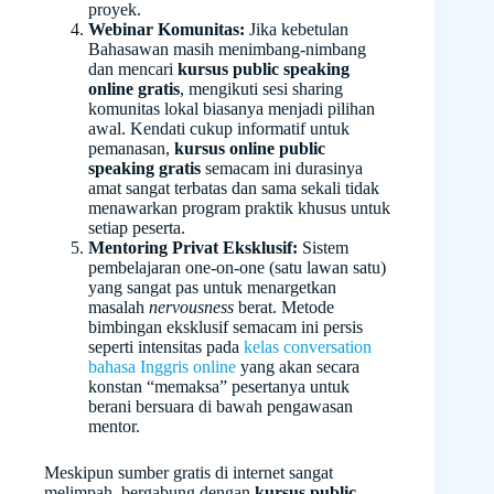
proyek.
Webinar Komunitas:
Jika kebetulan
Bahasawan masih menimbang-nimbang
dan mencari
kursus public speaking
online gratis
, mengikuti sesi sharing
komunitas lokal biasanya menjadi pilihan
awal. Kendati cukup informatif untuk
pemanasan,
kursus online public
speaking gratis
semacam ini durasinya
amat sangat terbatas dan sama sekali tidak
menawarkan program praktik khusus untuk
setiap peserta.
Mentoring Privat Eksklusif:
Sistem
pembelajaran one-on-one (satu lawan satu)
yang sangat pas untuk menargetkan
masalah
nervousness
berat. Metode
bimbingan eksklusif semacam ini persis
seperti intensitas pada
kelas conversation
bahasa Inggris online
yang akan secara
konstan “memaksa” pesertanya untuk
berani bersuara di bawah pengawasan
mentor.
Meskipun sumber gratis di internet sangat
melimpah, bergabung dengan
kursus public