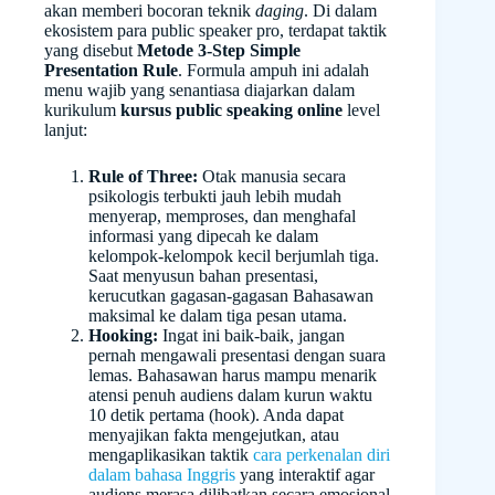
akan memberi bocoran teknik
daging
. Di dalam
ekosistem para public speaker pro, terdapat taktik
yang disebut
Metode 3-Step Simple
Presentation Rule
. Formula ampuh ini adalah
menu wajib yang senantiasa diajarkan dalam
kurikulum
kursus public speaking online
level
lanjut:
Rule of Three:
Otak manusia secara
psikologis terbukti jauh lebih mudah
menyerap, memproses, dan menghafal
informasi yang dipecah ke dalam
kelompok-kelompok kecil berjumlah tiga.
Saat menyusun bahan presentasi,
kerucutkan gagasan-gagasan Bahasawan
maksimal ke dalam tiga pesan utama.
Hooking:
Ingat ini baik-baik, jangan
pernah mengawali presentasi dengan suara
lemas. Bahasawan harus mampu menarik
atensi penuh audiens dalam kurun waktu
10 detik pertama (hook). Anda dapat
menyajikan fakta mengejutkan, atau
mengaplikasikan taktik
cara perkenalan diri
dalam bahasa Inggris
yang interaktif agar
audiens merasa dilibatkan secara emosional