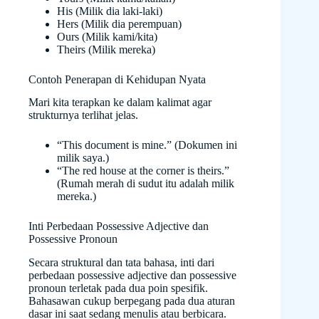
His (Milik dia laki-laki)
Hers (Milik dia perempuan)
Ours (Milik kami/kita)
Theirs (Milik mereka)
Contoh Penerapan di Kehidupan Nyata
Mari kita terapkan ke dalam kalimat agar
strukturnya terlihat jelas.
“This document is mine.” (Dokumen ini
milik saya.)
“The red house at the corner is theirs.”
(Rumah merah di sudut itu adalah milik
mereka.)
Inti Perbedaan Possessive Adjective dan
Possessive Pronoun
Secara struktural dan tata bahasa, inti dari
perbedaan possessive adjective dan possessive
pronoun terletak pada dua poin spesifik.
Bahasawan cukup berpegang pada dua aturan
dasar ini saat sedang menulis atau berbicara.