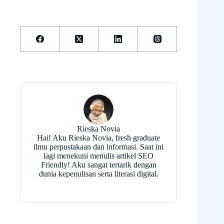
Rieska Novia
Hai! Aku Rieska Novia, fresh graduate
ilmu perpustakaan dan informasi. Saat ini
lagi menekuni menulis artikel SEO
Friendly! Aku sangat tertarik dengan
dunia kepenulisan serta literasi digital.