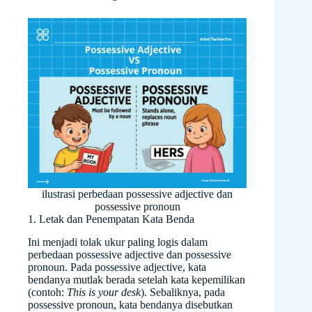
ilustrasi perbedaan possessive adjective dan
possessive pronoun
1. Letak dan Penempatan Kata Benda
Ini menjadi tolak ukur paling logis dalam
perbedaan possessive adjective dan possessive
pronoun. Pada possessive adjective, kata
bendanya mutlak berada setelah kata kepemilikan
(contoh:
This is your desk
). Sebaliknya, pada
possessive pronoun, kata bendanya disebutkan