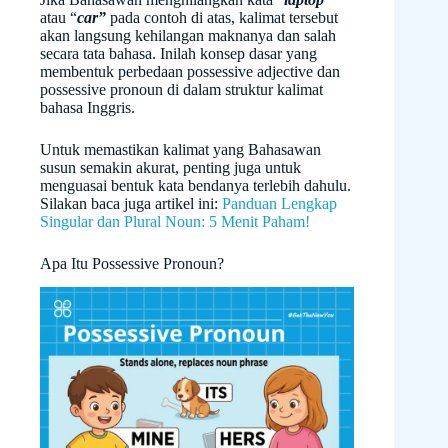
atau “
car”
pada contoh di atas, kalimat tersebut
akan langsung kehilangan maknanya dan salah
secara tata bahasa. Inilah konsep dasar yang
membentuk perbedaan possessive adjective dan
possessive pronoun di dalam struktur kalimat
bahasa Inggris.
Untuk memastikan kalimat yang Bahasawan
susun semakin akurat, penting juga untuk
menguasai bentuk kata bendanya terlebih dahulu.
Silakan baca juga artikel ini:
Panduan Lengkap
Singular dan Plural Noun: 5 Menit Paham!
Apa Itu Possessive Pronoun?