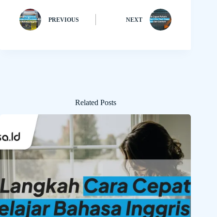
PREVIOUS
NEXT
Related Posts