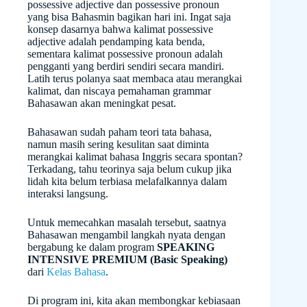
possessive adjective dan possessive pronoun
yang bisa Bahasmin bagikan hari ini. Ingat saja
konsep dasarnya bahwa kalimat possessive
adjective adalah pendamping kata benda,
sementara kalimat possessive pronoun adalah
pengganti yang berdiri sendiri secara mandiri.
Latih terus polanya saat membaca atau merangkai
kalimat, dan niscaya pemahaman grammar
Bahasawan akan meningkat pesat.
Bahasawan sudah paham teori tata bahasa,
namun masih sering kesulitan saat diminta
merangkai kalimat bahasa Inggris secara spontan?
Terkadang, tahu teorinya saja belum cukup jika
lidah kita belum terbiasa melafalkannya dalam
interaksi langsung.
Untuk memecahkan masalah tersebut, saatnya
Bahasawan mengambil langkah nyata dengan
bergabung ke dalam program
SPEAKING
INTENSIVE PREMIUM (Basic Speaking)
dari
Kelas Bahasa
.
Di program ini, kita akan membongkar kebiasaan