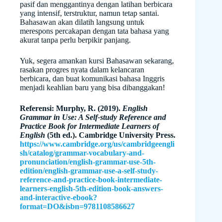
pasif dan menggantinya dengan latihan berbicara
yang intensif, terstruktur, namun tetap santai.
Bahasawan akan dilatih langsung untuk
merespons percakapan dengan tata bahasa yang
akurat tanpa perlu berpikir panjang.
Yuk, segera amankan kursi Bahasawan sekarang,
rasakan progres nyata dalam kelancaran
berbicara, dan buat komunikasi bahasa Inggris
menjadi keahlian baru yang bisa dibanggakan!
Referensi: Murphy, R. (2019).
English
Grammar in Use: A Self-study Reference and
Practice Book for Intermediate Learners of
English
(5th ed.). Cambridge University Press.
https://www.cambridge.org/us/cambridgeengli
sh/catalog/grammar-vocabulary-and-
pronunciation/english-grammar-use-5th-
edition/english-grammar-use-a-self-study-
reference-and-practice-book-intermediate-
learners-english-5th-edition-book-answers-
and-interactive-ebook?
format=DO&isbn=9781108586627