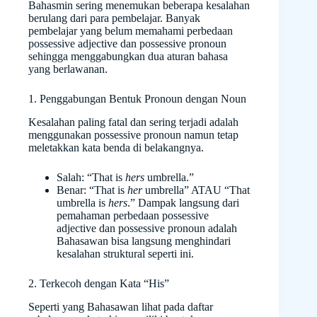
Bahasmin sering menemukan beberapa kesalahan
berulang dari para pembelajar. Banyak
pembelajar yang belum memahami perbedaan
possessive adjective dan possessive pronoun
sehingga menggabungkan dua aturan bahasa
yang berlawanan.
1. Penggabungan Bentuk Pronoun dengan Noun
Kesalahan paling fatal dan sering terjadi adalah
menggunakan possessive pronoun namun tetap
meletakkan kata benda di belakangnya.
Salah: “That is
hers
umbrella.”
Benar: “That is
her
umbrella” ATAU “That
umbrella is
hers
.” Dampak langsung dari
pemahaman perbedaan possessive
adjective dan possessive pronoun adalah
Bahasawan bisa langsung menghindari
kesalahan struktural seperti ini.
2. Terkecoh dengan Kata “His”
Seperti yang Bahasawan lihat pada daftar