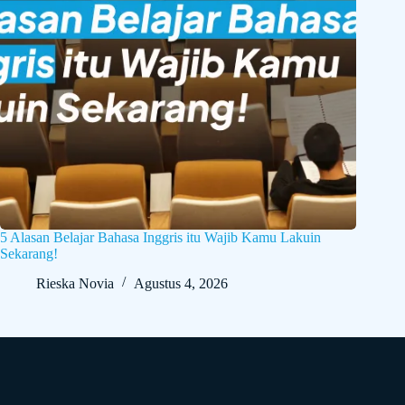
5 Alasan Belajar Bahasa Inggris itu Wajib Kamu Lakuin
Sekarang!
Rieska Novia
Agustus 4, 2026