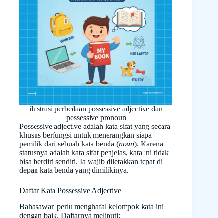
ilustrasi perbedaan possessive adjective dan
possessive pronoun
Possessive adjective adalah kata sifat yang secara
khusus berfungsi untuk menerangkan siapa
pemilik dari sebuah kata benda (
noun
). Karena
statusnya adalah kata sifat penjelas, kata ini tidak
bisa berdiri sendiri. Ia wajib diletakkan tepat di
depan kata benda yang dimilikinya.
Daftar Kata Possessive Adjective
Bahasawan perlu menghafal kelompok kata ini
dengan baik. Daftarnya meliputi: