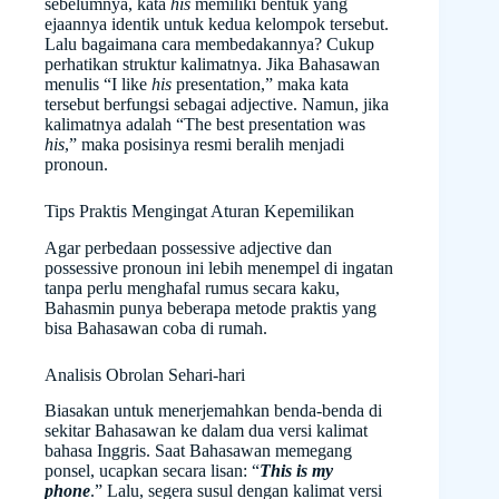
sebelumnya, kata
his
memiliki bentuk yang
ejaannya identik untuk kedua kelompok tersebut.
Lalu bagaimana cara membedakannya? Cukup
perhatikan struktur kalimatnya. Jika Bahasawan
menulis “I like
his
presentation,” maka kata
tersebut berfungsi sebagai adjective. Namun, jika
kalimatnya adalah “The best presentation was
his
,” maka posisinya resmi beralih menjadi
pronoun.
Tips Praktis Mengingat Aturan Kepemilikan
Agar perbedaan possessive adjective dan
possessive pronoun ini lebih menempel di ingatan
tanpa perlu menghafal rumus secara kaku,
Bahasmin punya beberapa metode praktis yang
bisa Bahasawan coba di rumah.
Analisis Obrolan Sehari-hari
Biasakan untuk menerjemahkan benda-benda di
sekitar Bahasawan ke dalam dua versi kalimat
bahasa Inggris. Saat Bahasawan memegang
ponsel, ucapkan secara lisan: “
This is my
phone
.” Lalu, segera susul dengan kalimat versi