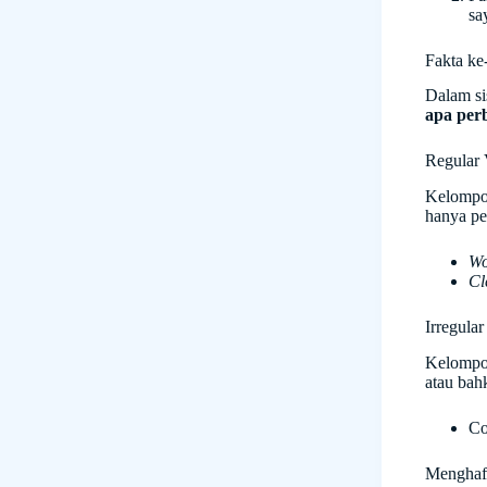
sa
Fakta ke
Dalam s
apa perb
Regular 
Kelompok
hanya pe
Wo
Cl
Irregula
Kelompok
atau bah
Co
Menghafa