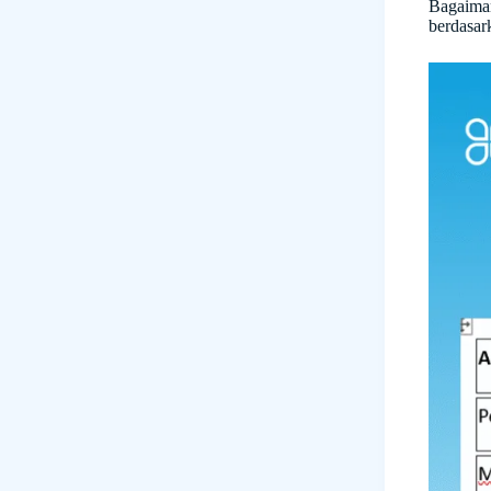
Bagaiman
berdasar