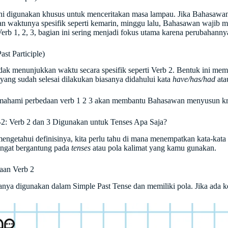
ni digunakan khusus untuk menceritakan masa lampau. Jika Bahasawa
dan waktunya spesifik seperti kemarin, minggu lalu, Bahasawan waji
rb 1, 2, 3, bagian ini sering menjadi fokus utama karena perubahannya 
ast Participle)
idak menunjukkan waktu secara spesifik seperti Verb 2. Bentuk ini mem
 yang sudah selesai dilakukan biasanya didahului kata
have/has/had
ata
mahami perbedaan verb 1 2 3 akan membantu Bahasawan menyusun kron
-2: Verb 2 dan 3 Digunakan untuk Tenses Apa Saja?
mengetahui definisinya, kita perlu tahu di mana menempatkan kata-kata
sangat bergantung pada
tenses
atau pola kalimat yang kamu gunakan.
aan Verb 2
anya digunakan dalam Simple Past Tense dan memiliki pola. Jika ada 