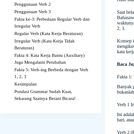
Penggunaan Verb 2
Penggunaan Verb 3
Saat bel
Bahasawa
Fakta ke-3: Perbedaan Regular Verb dan
waktunya
Irregular Verb
2, 3.
Regular Verb (Kata Kerja Beraturan)
Konsep i
Irregular Verb (Kata Kerja Tidak
mengikut
Beraturan)
kata kerj
Fakta 4: Kata Kerja Bantu (Auxiliary)
Juga Mengalami Perubahan
Baca Ju
Fakta 5: Verb-ing Berbeda dengan Verb
1, 2, 3
Fakta 1:
Kesimpulan
Banyak p
Pondasi Grammar Sudah Kuat,
bukanlah
Sekarang Saatnya Berani Bicara!
Verb 1 I
Ini adal
hari, at
Verb 2 (