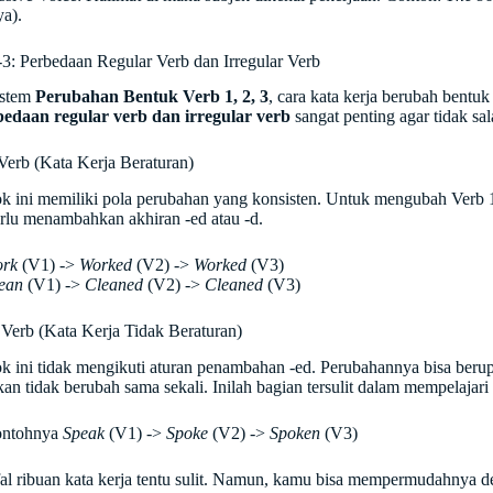
ya).
-3: Perbedaan Regular Verb dan Irregular Verb
istem
Perubahan Bentuk Verb 1, 2, 3
, cara kata kerja berubah bentu
edaan regular verb dan irregular verb
sangat penting agar tidak sal
Verb (Kata Kerja Beraturan)
 ini memiliki pola perubahan yang konsisten. Untuk mengubah Verb 
rlu menambahkan akhiran -ed atau -d.
rk
(V1) ->
Worked
(V2) ->
Worked
(V3)
ean
(V1) ->
Cleaned
(V2) ->
Cleaned
(V3)
r Verb (Kata Kerja Tidak Beraturan)
 ini tidak mengikuti aturan penambahan -ed. Perubahannya bisa berupa
kan tidak berubah sama sekali. Inilah bagian tersulit dalam mempelajar
ntohnya
Speak
(V1) ->
Spoke
(V2) ->
Spoken
(V3)
l ribuan kata kerja tentu sulit. Namun, kamu bisa mempermudahnya d