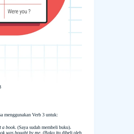
3
isa menggunakan Verb 3 untuk:
t a book.
(Saya sudah membeli buku).
ok was bought by me.
(Buku itu dibeli oleh