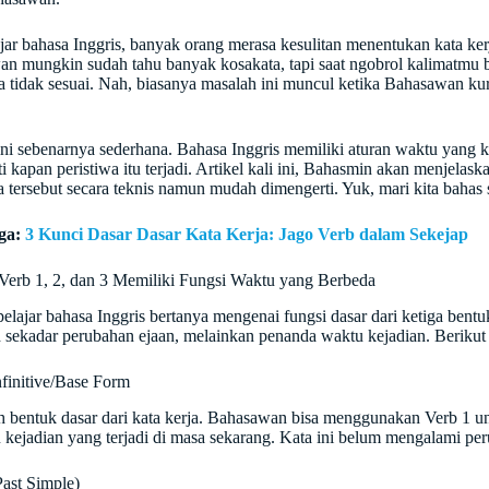
ajar bahasa Inggris, banyak orang merasa kesulitan menentukan kata ker
n mungkin sudah tahu banyak kosakata, tapi saat ngobrol kalimatmu b
 tidak sesuai. Nah, biasanya masalah ini muncul ketika Bahasawan 
ni sebenarnya sederhana. Bahasa Inggris memiliki aturan waktu yang ke
i kapan peristiwa itu terjadi. Artikel kali ini, Bahasmin akan menjelas
a tersebut secara teknis namun mudah dimengerti. Yuk, mari kita bahas s
ga:
3 Kunci Dasar Dasar Kata Kerja: Jago Verb dalam Sekejap
 Verb 1, 2, dan 3 Memiliki Fungsi Waktu yang Berbeda
elajar bahasa Inggris bertanya mengenai fungsi dasar dari ketiga bentu
 sekadar perubahan ejaan, melainkan penanda waktu kejadian. Berikut
nfinitive/Base Form
ah bentuk dasar dari kata kerja. Bahasawan bisa menggunakan Verb 1 un
au kejadian yang terjadi di masa sekarang. Kata ini belum mengalami pe
Past Simple)