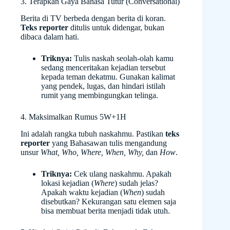
3. Terapkan Gaya Bahasa Tutur (Conversational)
Berita di TV berbeda dengan berita di koran.
Teks reporter
ditulis untuk didengar, bukan
dibaca dalam hati.
Triknya:
Tulis naskah seolah-olah kamu
sedang menceritakan kejadian tersebut
kepada teman dekatmu. Gunakan kalimat
yang pendek, lugas, dan hindari istilah
rumit yang membingungkan telinga.
4. Maksimalkan Rumus 5W+1H
Ini adalah rangka tubuh naskahmu. Pastikan
teks
reporter
yang Bahasawan tulis mengandung
unsur
What, Who, Where, When, Why,
dan
How
.
Triknya:
Cek ulang naskahmu. Apakah
lokasi kejadian (
Where
) sudah jelas?
Apakah waktu kejadian (
When
) sudah
disebutkan? Kekurangan satu elemen saja
bisa membuat berita menjadi tidak utuh.