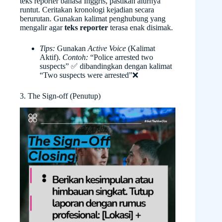
teks reporter bahasa Inggris, pastikan alurnya
runtut. Ceritakan kronologi kejadian secara
berurutan. Gunakan kalimat penghubung yang
mengalir agar
teks reporter
terasa enak disimak.
Tips:
Gunakan
Active Voice
(Kalimat
Aktif).
Contoh:
“Police arrested two
suspects” ✅ dibandingkan dengan kalimat
“Two suspects were arrested”❌
3. The Sign-off (Penutup)