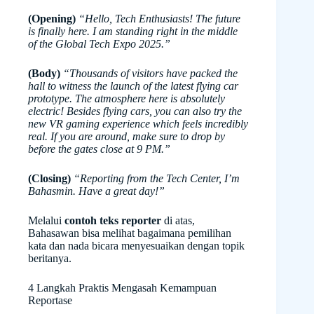
(Opening)
“Hello, Tech Enthusiasts! The future
is finally here. I am standing right in the middle
of the Global Tech Expo 2025.”
(Body)
“Thousands of visitors have packed the
hall to witness the launch of the latest flying car
prototype. The atmosphere here is absolutely
electric! Besides flying cars, you can also try the
new VR gaming experience which feels incredibly
real. If you are around, make sure to drop by
before the gates close at 9 PM.”
(Closing)
“Reporting from the Tech Center, I’m
Bahasmin. Have a great day!”
Melalui
contoh teks reporter
di atas,
Bahasawan bisa melihat bagaimana pemilihan
kata dan nada bicara menyesuaikan dengan topik
beritanya.
4 Langkah Praktis Mengasah Kemampuan
Reportase