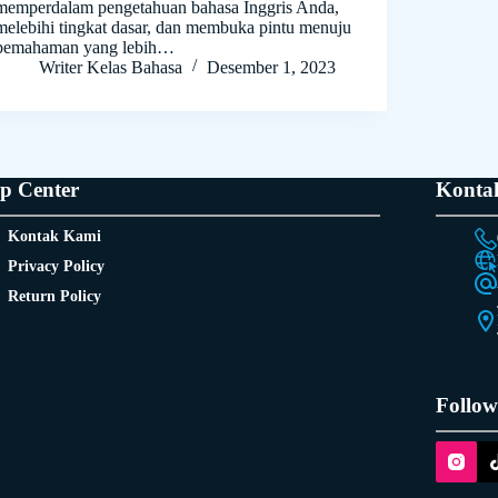
memperdalam pengetahuan bahasa Inggris Anda,
melebihi tingkat dasar, dan membuka pintu menuju
pemahaman yang lebih…
Writer Kelas Bahasa
Desember 1, 2023
p Center
Konta
Kontak Kami
Privacy Policy
Return Policy
Follow