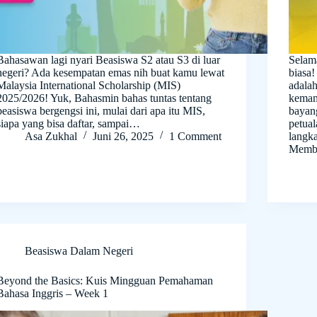
Bahasawan lagi nyari Beasiswa S2 atau S3 di luar
Selama
negeri? Ada kesempatan emas nih buat kamu lewat
biasa
Malaysia International Scholarship (MIS)
adala
2025/2026! Yuk, Bahasmin bahas tuntas tentang
kemam
beasiswa bergengsi ini, mulai dari apa itu MIS,
bayan
siapa yang bisa daftar, sampai…
petual
Asa Zukhal
Juni 26, 2025
1 Comment
langk
Memb
Beasiswa Dalam Negeri
Beyond the Basics: Kuis Mingguan Pemahaman
Bahasa Inggris – Week 1