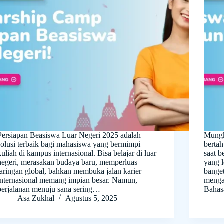
Persiapan Beasiswa Luar Negeri 2025 adalah
Mungk
solusi terbaik bagi mahasiswa yang bermimpi
bertah
kuliah di kampus internasional. Bisa belajar di luar
saat b
negeri, merasakan budaya baru, memperluas
yang 
jaringan global, bahkan membuka jalan karier
banget
internasional memang impian besar. Namun,
menga
perjalanan menuju sana sering…
Bahas
Asa Zukhal
Agustus 5, 2025