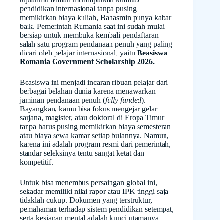
pendidikan internasional tanpa pusing
memikirkan biaya kuliah, Bahasmin punya kabar
baik. Pemerintah Rumania saat ini sudah mulai
bersiap untuk membuka kembali pendaftaran
salah satu program pendanaan penuh yang paling
dicari oleh pelajar internasional, yaitu
Beasiswa
Romania Government Scholarship 2026.
Beasiswa ini menjadi incaran ribuan pelajar dari
berbagai belahan dunia karena menawarkan
jaminan pendanaan penuh (
fully funded
).
Bayangkan, kamu bisa fokus mengejar gelar
sarjana, magister, atau doktoral di Eropa Timur
tanpa harus pusing memikirkan biaya semesteran
atau biaya sewa kamar setiap bulannya. Namun,
karena ini adalah program resmi dari pemerintah,
standar seleksinya tentu sangat ketat dan
kompetitif.
Untuk bisa menembus persaingan global ini,
sekadar memiliki nilai rapor atau IPK tinggi saja
tidaklah cukup. Dokumen yang terstruktur,
pemahaman terhadap sistem pendidikan setempat,
serta kesiapan mental adalah kunci utamanya.