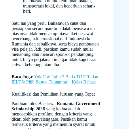
dialokasikan untuk kebutuhan makan,
transportasi lokal, dan keperluan sehari-
hari.
Satu hal yang perlu Bahasawan catat dan
persiapkan secara mandiri adalah beasiswa ini
biasanya tidak mencakup biaya tiket pesawat
penerbangan internasional dari Indonesia ke
Rumania dan sebaliknya, serta biaya pembuatan
visa pelajar. Jadi, pastikan kamu sudah mulai
menabung atau mencari sponsor pendamping
untuk biaya perjalanan ini agar tidak kaget saat
jadwal keberangkatan tiba.
Baca Juga
:
Yuk Cari Tahu 7 Beda TOEFL dan
IELTS: Pilih Sesuai Tujuanmu! | Kelas Bahasa
Kualifikasi dan Pemilihan Jurusan yang Tepat
Panduan lolos Beasiswa
Romania Government
Scholarship 2026
yang kedua adalah
mencocokkan profilmu dengan kriteria yang
dicari oleh penyelenggara. Pastikan kamu
termasuk kriteria yang memenuhi syarat untuk