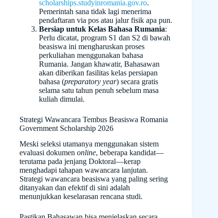
scholarships.studyinromania.gov.ro
.
Pemerintah sana tidak lagi menerima
pendaftaran via pos atau jalur fisik apa pun.
Bersiap untuk Kelas Bahasa Rumania
:
Perlu dicatat, program S1 dan S2 di bawah
beasiswa ini mengharuskan proses
perkuliahan menggunakan bahasa
Rumania. Jangan khawatir, Bahasawan
akan diberikan fasilitas kelas persiapan
bahasa (
preparatory year
) secara gratis
selama satu tahun penuh sebelum masa
kuliah dimulai.
Strategi Wawancara Tembus Beasiswa Romania
Government Scholarship 2026
Meski seleksi utamanya menggunakan sistem
evaluasi dokumen
online
, beberapa kandidat—
terutama pada jenjang Doktoral—kerap
menghadapi tahapan wawancara lanjutan.
Strategi wawancara beasiswa yang paling sering
ditanyakan dan efektif di sini adalah
menunjukkan keselarasan rencana studi.
Pastikan Bahasawan bisa menjelaskan secara