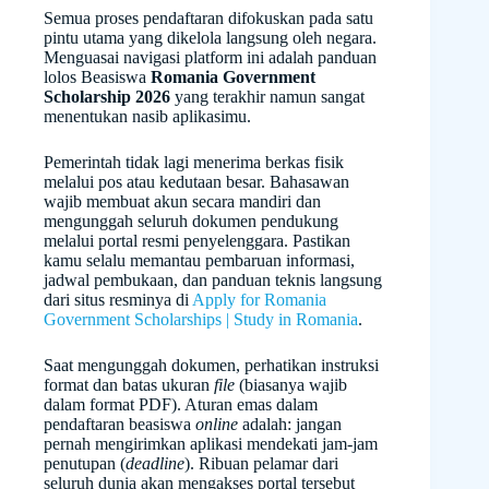
Semua proses pendaftaran difokuskan pada satu
pintu utama yang dikelola langsung oleh negara.
Menguasai navigasi platform ini adalah panduan
lolos Beasiswa
Romania Government
Scholarship 2026
yang terakhir namun sangat
menentukan nasib aplikasimu.
Pemerintah tidak lagi menerima berkas fisik
melalui pos atau kedutaan besar. Bahasawan
wajib membuat akun secara mandiri dan
mengunggah seluruh dokumen pendukung
melalui portal resmi penyelenggara. Pastikan
kamu selalu memantau pembaruan informasi,
jadwal pembukaan, dan panduan teknis langsung
dari situs resminya di
Apply for Romania
Government Scholarships | Study in Romania
.
Saat mengunggah dokumen, perhatikan instruksi
format dan batas ukuran
file
(biasanya wajib
dalam format PDF). Aturan emas dalam
pendaftaran beasiswa
online
adalah: jangan
pernah mengirimkan aplikasi mendekati jam-jam
penutupan (
deadline
). Ribuan pelamar dari
seluruh dunia akan mengakses portal tersebut