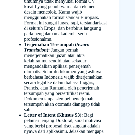
umumnya tidak menyukai format CV
kreatif yang penuh warna dan elemen
desain mencolok. Kamu wajib
menggunakan format standar Europass.
Format ini sangat lugas, rapi, terstandarisasi
di seluruh Eropa, dan berfokus langsung
pada pengalaman akademik serta
profesionalmu.
Terjemahan Tersumpah (
Sworn
Translation
):
Jangan pernah
menerjemahkan ijazah atau akta
kelahiranmu sendiri atau sekadar
mengandalkan aplikasi penerjemah
otomatis. Seluruh dokumen yang aslinya
berbahasa Indonesia wajib diterjemahkan
secara legal ke dalam bahasa Inggris,
Prancis, atau Rumania oleh penerjemah
tersumpah yang bersertifikat resmi.
Dokumen tanpa stempel penerjemah
tersumpah akan otomatis dianggap tidak
sah.
Letter of Intent (Khusus S3):
Bagi
pelamar jenjang Doktoral, surat motivasi
yang berisi proposal riset singkat adalah
nyawa dari aplikasimu. Jelaskan mengapa