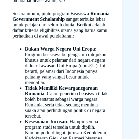
mendapat beasiswa ini, ya!
Secara umum, pintu program Beasiswa
Romania
Government Scholarship
sangat terbuka lebar
untuk pelajar dari seluruh dunia. Berikut adalah
daftar kriteria eligibilitas utama yang harus kamu
perhatikan di awal pendaftaran:
Bukan Warga Negara Uni Eropa
:
Program beasiswa bergengsi ini ditujukan
khusus untuk pelamar dari negara-negara
di luar kawasan Uni Eropa (non-EU). Ini
berarti, pelamar dari Indonesia punya
peluang yang sangat besar untuk
mendaftar.
Tidak Memiliki Kewarganegaraan
Rumania
: Calon penerima beasiswa tidak
boleh berstatus sebagai warga negara
Rumania, serta tidak sedang meminta
suaka atau perlindungan politik di negara
tersebut.
Kesesuaian Jurusan
: Hampir semua
program studi tersedia untuk dipilih.
Namun perlu diingat, jurusan Kedokteran,
Kedokteran Gigi, dan Farmasi biasanya