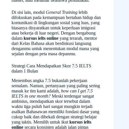
master, atau melamar beasiswa pendidikan.
Di sisi lain, modul
General Training
lebih
difokuskan pada kemampuan bertahan hidup dan
komunikasi di lingkungan sosial yang luas, yang
biasanya disyaratkan untuk keperluan imigrasi
atau bekerja di luar negeri. Dengan bergabung
dalam
kursus ielts online
yang terarah, mentor
dari Kelas Bahasa akan berdiskusi langsung
denganmu untuk menentukan modul mana yang
sejalan dengan peta masa depanmu.
Strategi Cara Mendapatkan Skor 7.5 IELTS
dalam 1 Bulan
Menembus angka 7.5 bukanlah pekerjaan
semalam. Namun, pertanyaan yang paling sering
masuk ke tim kami adalah,
how can I get 7.5
IELTS in one month?
Meski terdengar sangat
ambisius, mendapatkan skor tersebut dalam
waktu tiga puluh hari sangat mungkin terjadi
asalkan Bahasawan memiliki fondasi dasar yang
cukup baik dan dibekali dengan strategi belajar
yang taktis. Memilih untuk ikut
kursus ielts
online
secara konsisten adalah jalan pintas