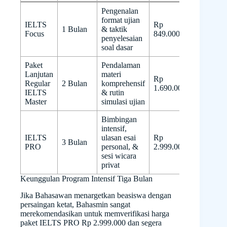
Pengenalan
format ujian
IELTS
Rp
1 Bulan
& taktik
Focus
849.000
penyelesaian
soal dasar
Paket
Pendalaman
Lanjutan
materi
Rp
Regular
2 Bulan
komprehensif
1.690.000
IELTS
& rutin
Master
simulasi ujian
Bimbingan
intensif,
IELTS
ulasan esai
Rp
3 Bulan
PRO
personal, &
2.999.000
sesi wicara
privat
Keunggulan Program Intensif Tiga Bulan
Jika Bahasawan menargetkan beasiswa dengan
persaingan ketat, Bahasmin sangat
merekomendasikan untuk memverifikasi harga
paket IELTS PRO Rp 2.999.000 dan segera