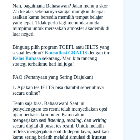
Nah, bagaimana Bahasawan? Jalan menuju skor
7.5 ke atas sebenarnya sangat mungkin dicapai
asalkan kamu bersedia memilih tempat belajar
yang tepat. Tidak perlu lagi menunda-nunda
mimpimu untuk merasakan atmosfer akademik di
luar negeri.
Bingung pilih program TOEFL atau IELTS yang
sesuai levelmu?
Konsultasi GRATIS
dengan tim
Kelas Bahasa
sekarang. Mari kita rancang
strategi terbaikmu hari ini juga!
FAQ (Pertanyaan yang Sering Diajukan)
1. Apakah tes IELTS bisa diambil sepenuhnya
secara online?
Tentu saja bisa, Bahasawan! Saat ini
penyelenggara tes resmi telah menyediakan opsi
ujian berbasis komputer. Kamu akan
mengerjakan sesi
listening
,
reading
, dan
writing
secara digital di pusat tes resmi. Untuk melatih
refleks mengerjakan soal di depan layar, pastikan
kamu sering berlatih melalui simulasi di
kursus