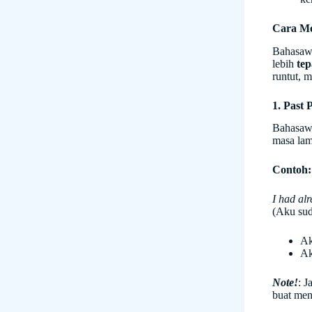
Cara M
Bahasaw
lebih
tep
runtut, 
1. Past 
Bahasaw
masa lam
Contoh:
I had alr
(Aku sud
Ak
Ak
Note!
: J
buat men