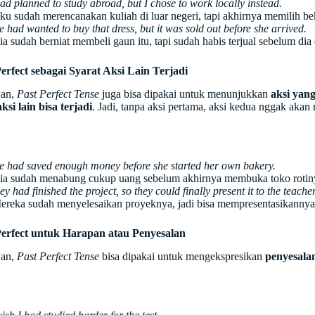
had planned to study abroad, but I chose to work locally instead.
ku sudah merencanakan kuliah di luar negeri, tapi akhirnya memilih bek
e had wanted to buy that dress, but it was sold out before she arrived.
ia sudah berniat membeli gaun itu, tapi sudah habis terjual sebelum dia 
Perfect sebagai Syarat Aksi Lain Terjadi
an,
Past Perfect Tense
juga bisa dipakai untuk menunjukkan
aksi yang
ksi lain bisa terjadi
. Jadi, tanpa aksi pertama, aksi kedua nggak akan 
e had saved enough money before she started her own bakery.
ia sudah menabung cukup uang sebelum akhirnya membuka toko rotinya
ey had finished the project, so they could finally present it to the teacher
ereka sudah menyelesaikan proyeknya, jadi bisa mempresentasikannya
Perfect untuk Harapan atau Penyesalan
an,
Past Perfect Tense
bisa dipakai untuk mengekspresikan
penyesala