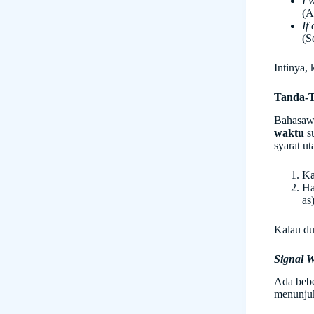
I 
(A
If
(S
Intinya,
Tanda-T
Bahasaw
waktu
su
syarat u
Ka
Ha
as
Kalau dua
Signal 
Ada bebe
menunj