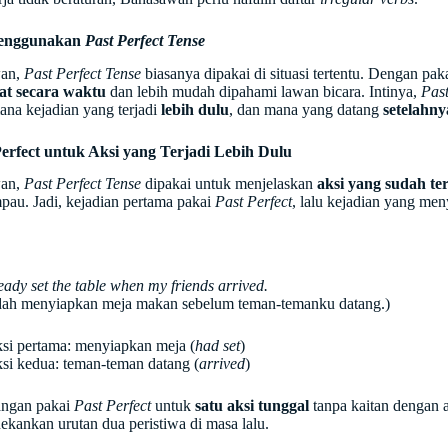
enggunakan
Past Perfect Tense
an,
Past Perfect Tense
biasanya dipakai di situasi tertentu. Dengan paka
at secara waktu
dan lebih mudah dipahami lawan bicara. Intinya,
Past
mana kejadian yang terjadi
lebih dulu
, dan mana yang datang
setelahny
Perfect untuk Aksi yang Terjadi Lebih Dulu
an,
Past Perfect Tense
dipakai untuk menjelaskan
aksi yang sudah ter
pau. Jadi, kejadian pertama pakai
Past Perfect
, lalu kejadian yang me
eady set the table when my friends arrived.
ah menyiapkan meja makan sebelum teman-temanku datang.)
si pertama: menyiapkan meja (
had set
)
si kedua: teman-teman datang (
arrived
)
angan pakai
Past Perfect
untuk
satu aksi tunggal
tanpa kaitan dengan a
ekankan urutan dua peristiwa di masa lalu.