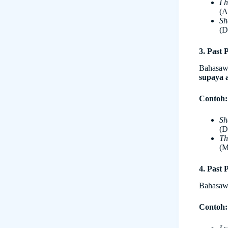
I 
(A
Sh
(D
3. Past 
Bahasaw
supaya a
Contoh:
Sh
(D
Th
(M
4. Past 
Bahasaw
Contoh: