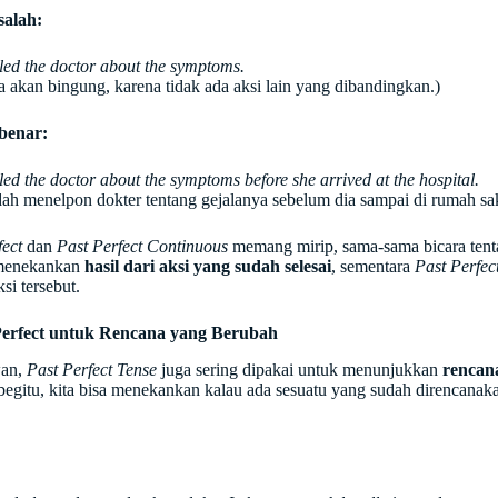
salah:
lled the doctor about the symptoms.
 akan bingung, karena tidak ada aksi lain yang dibandingkan.)
benar:
led the doctor about the symptoms before she arrived at the hospital.
ah menelpon dokter tentang gejalanya sebelum dia sampai di rumah sak
fect
dan
Past Perfect Continuous
memang mirip, sama-sama bicara tenta
enekankan
hasil dari aksi yang sudah selesai
, sementara
Past Perfec
si tersebut.
 Perfect untuk Rencana yang Berubah
an,
Past Perfect Tense
juga sering dipakai untuk menunjukkan
rencan
egitu, kita bisa menekankan kalau ada sesuatu yang sudah direncanakan,