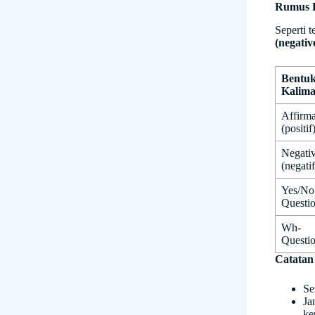
Rumus P
Seperti t
(negativ
Bentu
Kalima
Affirma
(positif
Negati
(negatif
Yes/No
Questi
Wh-
Questi
Catatan
Se
Ja
ke