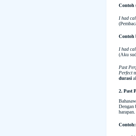
Contoh 
I had ca
(Pembaca
Contoh 
I had cal
(Aku sud
Past Per
Perfect
m
durasi
ak
2. Past
Bahasaw
Dengan b
harapan.
Contoh: