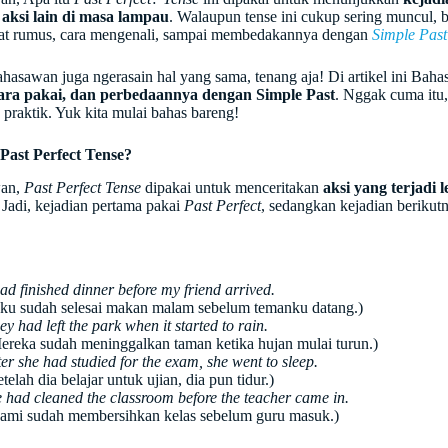
aksi lain di masa lampau
. Walaupun tense ini cukup sering muncul, 
t rumus, cara mengenali, sampai membedakannya dengan
Simple Past
hasawan juga ngerasain hal yang sama, tenang aja! Di artikel ini Baha
cara pakai, dan perbedaannya dengan Simple Past
. Nggak cuma itu,
 praktik. Yuk kita mulai bahas bareng!
Past Perfect Tense?
an,
Past Perfect Tense
dipakai untuk menceritakan
aksi yang terjadi 
. Jadi, kejadian pertama pakai
Past Perfect
, sedangkan kejadian berikut
had finished dinner before my friend arrived.
ku sudah selesai makan malam sebelum temanku datang.)
ey had left the park when it started to rain.
ereka sudah meninggalkan taman ketika hujan mulai turun.)
ter she had studied for the exam, she went to sleep.
etelah dia belajar untuk ujian, dia pun tidur.)
 had cleaned the classroom before the teacher came in.
ami sudah membersihkan kelas sebelum guru masuk.)