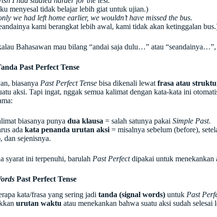
wish I had studied harder for the test.
ku menyesal tidak belajar lebih giat untuk ujian.)
 only we had left home earlier, we wouldn’t have missed the bus.
eandainya kami berangkat lebih awal, kami tidak akan ketinggalan bus.
 kalau Bahasawan mau bilang “andai saja dulu…” atau “seandainya…”,
anda Past Perfect Tense
an, biasanya
Past Perfect Tense
bisa dikenali lewat
frasa atau struktu
atu aksi. Tapi ingat, nggak semua kalimat dengan kata-kata ini otomat
tama:
limat biasanya punya
dua klausa
= salah satunya pakai
Simple Past
.
rus ada
kata penanda urutan aksi
= misalnya sebelum (before), setela
), dan sejenisnya.
 syarat ini terpenuhi, barulah
Past Perfect
dipakai untuk menekankan
Words
Past Perfect Tense
rapa kata/frasa yang sering jadi
tanda (signal words)
untuk
Past Perf
ukkan
urutan waktu
atau menekankan bahwa suatu aksi sudah selesai leb