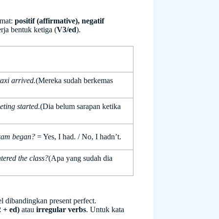
imat:
positif (affirmative), negatif
rja bentuk ketiga (
V3/ed
).
axi arrived.
(Mereka sudah berkemas
ting started.
(Dia belum sarapan ketika
 exam began?
= Yes, I had. / No, I hadn’t.
tered the class?
(Apa yang sudah dia
pel dibandingkan present perfect.
 + ed)
atau
irregular verbs
. Untuk kata