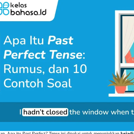
an, Apa itu
Past Perfect? Tense
ini dipakai untuk menunjukkan
kejadi