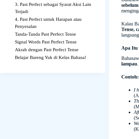
3. Past Perfect sebagai Syarat Aksi Lain
sebelum 
menginga
Terjadi
4. Past Perfect untuk Harapan atau
Kalau Ba
Penyesalan
Tense, 
Tanda-Tanda Past Perfect Tense
langsung
Signal Words Past Perfect Tense
Apa Itu 
Akrab dengan Past Perfect Tense
Belajar Bareng Yuk di Kelas Bahasa!
Bahasaw
lampau
Contoh:
I 
(A
Th
(M
Af
(S
We
(K