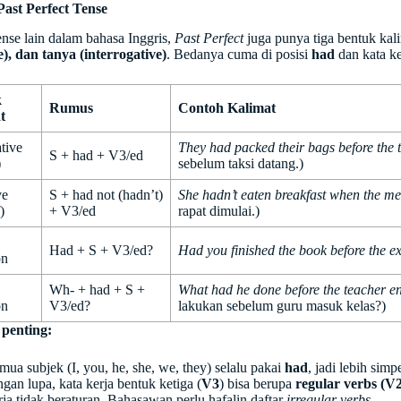
ast Perfect Tense
ense lain dalam bahasa Inggris,
Past Perfect
juga punya tiga bentuk kal
e), dan tanya (interrogative)
. Bedanya cuma di posisi
had
dan kata ke
k
Rumus
Contoh Kalimat
t
tive
They had packed their bags before the t
S + had + V3/ed
)
sebelum taksi datang.)
ve
S + had not (hadn’t)
She hadn’t eaten breakfast when the mee
)
+ V3/ed
rapat dimulai.)
Had + S + V3/ed?
Had you finished the book before the
on
Wh- + had + S +
What had he done before the teacher en
on
V3/ed?
lakukan sebelum guru masuk kelas?)
 penting:
mua subjek (I, you, he, she, we, they) selalu pakai
had
, jadi lebih sim
ngan lupa, kata kerja bentuk ketiga (
V3
) bisa berupa
regular verbs (V2
rja tidak beraturan, Bahasawan perlu hafalin daftar
irregular verbs
.