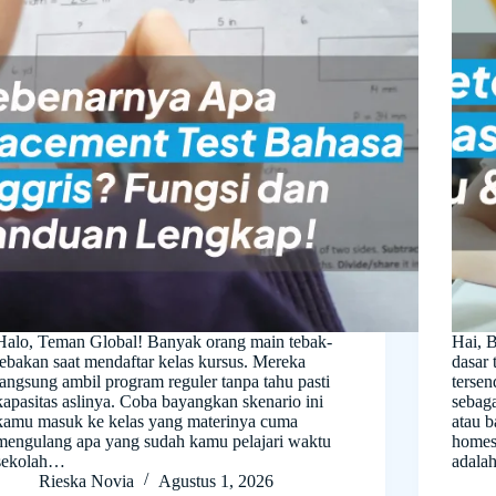
Halo, Teman Global! Banyak orang main tebak-
Hai, 
tebakan saat mendaftar kelas kursus. Mereka
dasar 
langsung ambil program reguler tanpa tahu pasti
tersen
kapasitas aslinya. Coba bayangkan skenario ini
sebag
kamu masuk ke kelas yang materinya cuma
atau 
mengulang apa yang sudah kamu pelajari waktu
homes
sekolah…
adala
Rieska Novia
Agustus 1, 2026