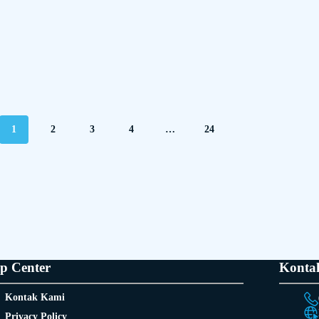
1
2
3
4
…
24
p Center
Konta
Kontak Kami
Privacy Policy