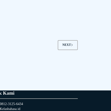
NEXT
k Kami
0812-3125-6434
Kelasbahasa.id