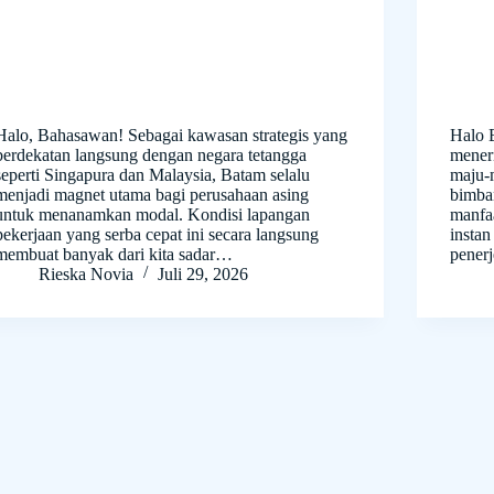
Halo, Bahasawan! Sebagai kawasan strategis yang
Halo 
berdekatan langsung dengan negara tetangga
mener
seperti Singapura dan Malaysia, Batam selalu
maju-
menjadi magnet utama bagi perusahaan asing
bimba
untuk menanamkan modal. Kondisi lapangan
manfaa
pekerjaan yang serba cepat ini secara langsung
instan
membuat banyak dari kita sadar…
pener
Rieska Novia
Juli 29, 2026