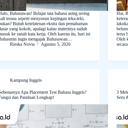
Halo, Bahasawan! Belajar tata bahasa asing sering
Hai, 
kali terasa seperti menyusun kepingan teka-teki,
ketera
bukan? Butuh ketelatenan ekstra dan pemahaman
lakuka
dasar yang kokoh, apalagi kalau materinya sudah
belum
masuk ke ranah kata kerja. Oleh karena itu, hari ini
terus 
Bahasmin ingin mengajak Bahasawan…
Oleh 
Rieska Novia
Agustus 5, 2026
secar
Kampung Inggris
Sebenarnya Apa Placement Test Bahasa Inggris?
3 Met
Fungsi dan Panduan Lengkap!
Seru 