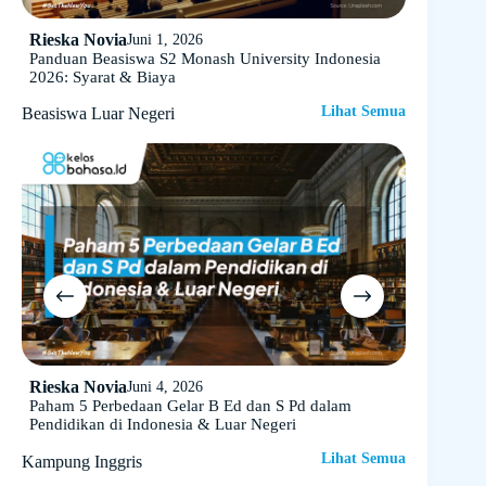
Rieska Novia
Asa Zukh
Juni 1, 2026
Panduan Beasiswa S2 Monash University Indonesia
Scholarsh
2026: Syarat & Biaya
Negeri 20
Lihat Semua
Beasiswa Luar Negeri
Rieska Novia
Rieska N
Juni 4, 2026
Paham 5 Perbedaan Gelar B Ed dan S Pd dalam
Kursus IE
Pendidikan di Indonesia & Luar Negeri
dengan Bi
Lihat Semua
Kampung Inggris