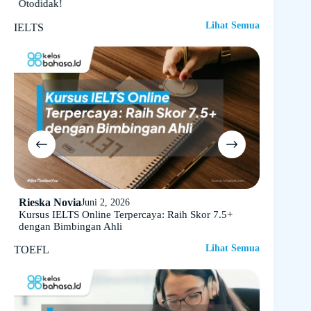
Otodidak!
Super Ser
Lihat Semua
IELTS
Rieska Novia
Rieska N
Juni 2, 2026
Kursus IELTS Online Terpercaya: Raih Skor 7.5+
Les IELTS 
dengan Bimbingan Ahli
Lihat Semua
TOEFL