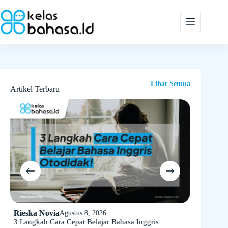
Skip
to
content
Lihat Semua
Artikel Terbaru
Rieska Novia
Rieska N
Agustus 8, 2026
n
3 Langkah Cara Cepat Belajar Bahasa Inggris
10 Ide Bel