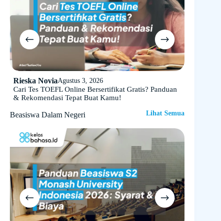
Rieska Novia
Rieska N
Agustus 3, 2026
Cari Tes TOEFL Online Bersertifikat Gratis? Panduan
Rincian B
& Rekomendasi Tepat Buat Kamu!
Efektif!
Lihat Semua
Beasiswa Dalam Negeri