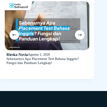
Rieska Novia
Rieska N
Agustus 1, 2026
Sebenarnya Apa Placement Test Bahasa Inggris?
Belajar B
Fungsi dan Panduan Lengkap!
Lengkap d