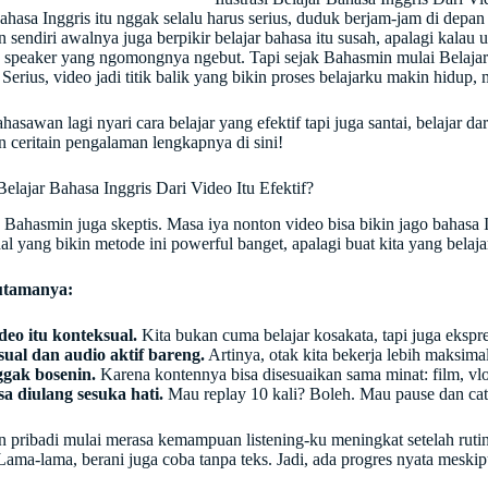
bahasa Inggris itu nggak selalu harus serius, duduk berjam-jam di dep
sendiri awalnya juga berpikir belajar bahasa itu susah, apalagi kalau 
e speaker yang ngomongnya ngebut. Tapi sejak Bahasmin mulai Belaja
 Serius, video jadi titik balik yang bikin proses belajarku makin hidup
asawan lagi nyari cara belajar yang efektif tapi juga santai, belajar dar
 ceritain pengalaman lengkapnya di sini!
elajar Bahasa Inggris Dari Video Itu Efektif?
Bahasmin juga skeptis. Masa iya nonton video bisa bikin jago bahasa Ing
l yang bikin metode ini powerful banget, apalagi buat kita yang belaja
utamanya:
deo itu konteksual.
Kita bukan cuma belajar kosakata, tapi juga ekspres
sual dan audio aktif bareng.
Artinya, otak kita bekerja lebih maksima
gak bosenin.
Karena kontennya bisa disesuaikan sama minat: film, vlog
sa diulang sesuka hati.
Mau replay 10 kali? Boleh. Mau pause dan cat
 pribadi mulai merasa kemampuan listening-ku meningkat setelah ruti
 Lama-lama, berani juga coba tanpa teks. Jadi, ada progres nyata meski