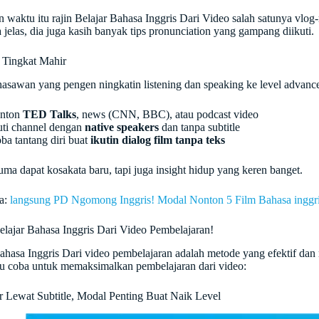
 waktu itu rajin Belajar Bahasa Inggris Dari Video salah satunya vlog
 jelas, dia juga kasih banyak tips pronunciation yang gampang diikuti.
 Tingkat Mahir
asawan yang pengen ningkatin listening dan speaking ke level advanc
nton
TED Talks
, news (CNN, BBC), atau podcast video
uti channel dengan
native speakers
dan tanpa subtitle
ba tantang diri buat
ikutin dialog film tanpa teks
ma dapat kosakata baru, tapi juga insight hidup yang keren banget.
a:
langsung PD Ngomong Inggris! Modal Nonton 5 Film Bahasa inggri
elajar Bahasa Inggris Dari Video Pembelajaran!
bahasa Inggris Dari video pembelajaran adalah metode yang efektif da
u coba untuk memaksimalkan pembelajaran dari video:
ar Lewat Subtitle, Modal Penting Buat Naik Level