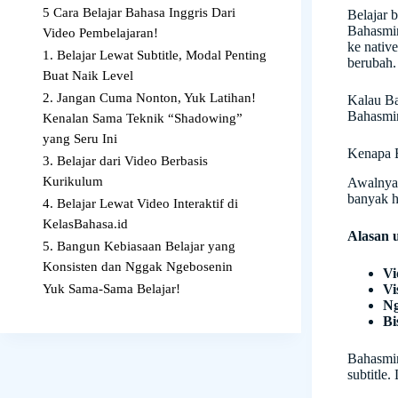
5 Cara Belajar Bahasa Inggris Dari
Belajar 
Bahasmin 
Video Pembelajaran!
ke nativ
1. Belajar Lewat Subtitle, Modal Penting
berubah.
Buat Naik Level
2. Jangan Cuma Nonton, Yuk Latihan!
Kalau Bah
Bahasmin
Kenalan Sama Teknik “Shadowing”
yang Seru Ini
Kenapa B
3. Belajar dari Video Berbasis
Kurikulum
Awalnya 
banyak ha
4. Belajar Lewat Video Interaktif di
KelasBahasa.id
Alasan 
5. Bangun Kebiasaan Belajar yang
Konsisten dan Nggak Ngebosenin
Vi
Vi
Yuk Sama-Sama Belajar!
Ng
Bi
Bahasmin
subtitle.