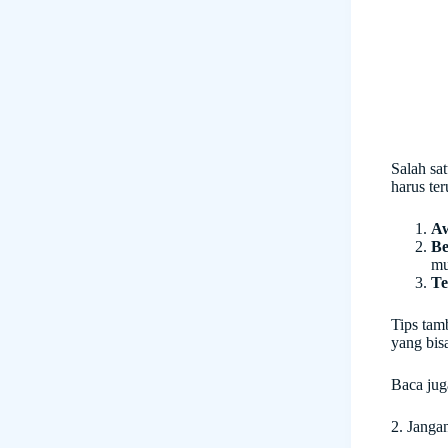
Salah sa
harus ter
Aw
Be
mu
Te
Tips tam
yang bis
Baca jug
2. Janga