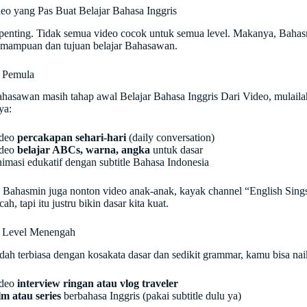
deo yang Pas Buat Belajar Bahasa Inggris
 penting. Tidak semua video cocok untuk semua level. Makanya, Bahasm
emampuan dan tujuan belajar Bahasawan.
 Pemula
hasawan masih tahap awal Belajar Bahasa Inggris Dari Video, mulailah
ya:
deo
percakapan sehari-hari
(daily conversation)
deo
belajar ABCs, warna, angka
untuk dasar
imasi edukatif dengan subtitle Bahasa Indonesia
Bahasmin juga nonton video anak-anak, kayak channel “English Sing
ah, tapi itu justru bikin dasar kita kuat.
k Level Menengah
dah terbiasa dengan kosakata dasar dan sedikit grammar, kamu bisa naik
deo
interview ringan atau vlog traveler
lm atau series
berbahasa Inggris (pakai subtitle dulu ya)