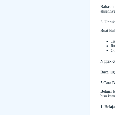
Bahasmin
aksennya
3. Untuk
Buat Bah
To
Ik
Co
Nggak cu
Baca jug
5 Cara B
Belajar 
bisa kam
1. Belaj