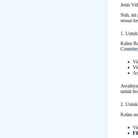
Jenis Vi
Nah, ini
sesuai k
1. Untuk
Kalau Ba
Contohn
Vi
Vi
An
Awalnya 
untuk boc
2. Untu
Kalau su
Vi
Fi