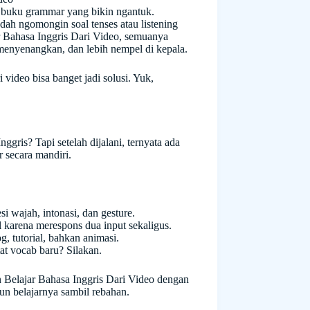
an buku grammar yang bikin ngantuk.
udah ngomongin soal tenses atau listening
r Bahasa Inggris Dari Video, semuanya
, menyenangkan, dan lebih nempel di kepala.
i video bisa banget jadi solusi. Yuk,
gris? Tapi setelah dijalani, ternyata ada
r secara mandiri.
i wajah, intonasi, dan gesture.
l karena merespons dua input sekaligus.
, tutorial, bahkan animasi.
at vocab baru? Silakan.
n Belajar Bahasa Inggris Dari Video dengan
pun belajarnya sambil rebahan.