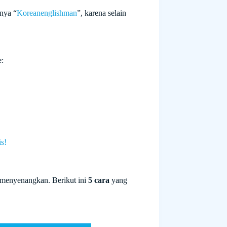
-nya “
Koreanenglishman
”, karena selain
e:
s!
n menyenangkan. Berikut ini
5 cara
yang