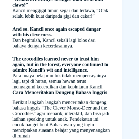
claws!”
Kancil menggigit timun segar dan tertawa, “Otak
selalu lebih kuat daripada gigi dan cakar!”
And so, Kancil once again escaped danger
with his cleverness.
Dan begitulah, Kancil sekali lagi lolos dari
bahaya dengan kecerdasannya.
The crocodiles learned never to trust him
again, but in the forest, everyone continued to
admire Kancil’s wit and intelligence.
Para buaya belajar untuk tidak mempercayainya
lagi, tapi di hutan, semua hewan terus
mengagumi kecerdikan dan kepintaran Kancil.
Cara Menceritakan Dongeng Bahasa Inggris
Berikut langkah-langkah menceritakan dongeng
bahasa inggris “The Clever Mouse-Deer and the
Crocodiles” agar menarik, interaktif, dan bisa jadi
latihan speaking untuk anak. Pendekatan ini
cocok banget buat Bahasawan yang ingin
menciptakan suasana belajar yang menyenangkan
di rumah