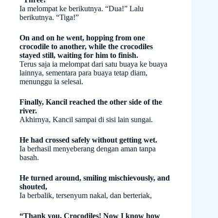
Ia melompat ke berikutnya. “Dua!” Lalu
berikutnya. “Tiga!”
On and on he went, hopping from one
crocodile to another, while the crocodiles
stayed still, waiting for him to finish.
Terus saja ia melompat dari satu buaya ke buaya
lainnya, sementara para buaya tetap diam,
menunggu ia selesai.
Finally, Kancil reached the other side of the
river.
Akhirnya, Kancil sampai di sisi lain sungai.
He had crossed safely without getting wet.
Ia berhasil menyeberang dengan aman tanpa
basah.
He turned around, smiling mischievously, and
shouted,
Ia berbalik, tersenyum nakal, dan berteriak,
“Thank you, Crocodiles! Now I know how