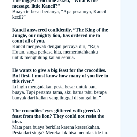
The biggest crocodile asked, “What is the
message, little Kancil?”
Buaya terbesar bertanya, “Apa pesannya, Kancil
kecil?”
Kancil answered confidently, “The King of the
Jungle, our mighty lion, has ordered me to
count all of you.
Kancil menjawab dengan percaya diri, “Raja
Hutan, singa perkasa kita, memerintahkanku
untuk menghitung kalian semua.
He wants to give a big feast for the crocodiles.
But first, I must know how many of you live in
this river.”
Ia ingin mengadakan pesta besar untuk para
buaya. Tapi pertama-tama, aku harus tahu berapa
banyak dari kalian yang tinggal di sungai ini.”
The crocodiles’ eyes glittered with greed. A
feast from the lion? They could not resist the
idea.
Mata para buaya berkilat karena keserakahan.
Pesta dari singa? Mereka tak bisa menolak ide itu.