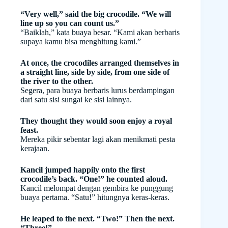
“Very well,” said the big crocodile. “We will
line up so you can count us.”
“Baiklah,” kata buaya besar. “Kami akan berbaris
supaya kamu bisa menghitung kami.”
At once, the crocodiles arranged themselves in
a straight line, side by side, from one side of
the river to the other.
Segera, para buaya berbaris lurus berdampingan
dari satu sisi sungai ke sisi lainnya.
They thought they would soon enjoy a royal
feast.
Mereka pikir sebentar lagi akan menikmati pesta
kerajaan.
Kancil jumped happily onto the first
crocodile’s back. “One!” he counted aloud.
Kancil melompat dengan gembira ke punggung
buaya pertama. “Satu!” hitungnya keras-keras.
He leaped to the next. “Two!” Then the next.
“Three!”