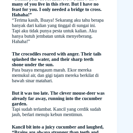
many of you live in this river. But I have no
feast for you. I only needed a bridge to cross.
Hahaha!”
“Terima kasih, Buaya! Sekarang aku tahu berapa
banyak dari kalian yang tinggal di sungai ini.
Tapi aku tidak punya pesta untuk kalian. Aku
hanya butuh jembatan untuk menyeberang.
Hahaha!”
The crocodiles roared with anger. Their tails
splashed the water, and their sharp teeth
shone under the sun.
Para buaya mengaum marah. Ekor mereka
memukul air, dan gigi tajam mereka berkilat di
bawah sinar matahari.
But it was too late. The clever mouse-deer was
already far away, running into the cucumber
garden.
Tapi sudah terlambat. Kancil yang cerdik sudah
jauh, berlari menuju kebun mentimun.
Kancil bit into a juicy cucumber and laughed,
“Brains are always stronger than teeth and