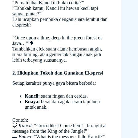
“Pernah lihat Kancil di buku cerita?”
“Tahukah kamu, Kancil itu hewan kecil tapi
sangat pintar?”
Lalu ucapkan pembuka dengan suara lembut dan
ekspresif:
“Once upon a time, deep in the green forest of
Java…” 🌳
Tambahkan efek suara alam: hembusan angin,
suara burung, atau gemericik sungai anak jadi
lebih terbayang suasananya.
2. Hidupkan Tokoh dan Gunakan Ekspresi
Setiap karakter punya gaya bicara berbeda:
Kancil:
suara ringan dan cerdas.
Buaya:
berat dan agak seram tapi lucu
untuk anak.
Contoh:
🦊
Kancil:
“Crocodiles! Come here! I brought a
message from the King of the Jungle!”
🐊
Buaya:
“What is the message, little Kancil?”