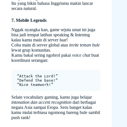
Itu yang bikin bahasa Inggrismu makin lancar
secara natural.
7. Mobile Legends
Nggak nyangka kan, game sejuta umat ini juga
bisa jadi tempat latihan speaking & listening
kalau kamu main di server luar!
Coba main di server global atau
invite teman bule
lewat grup komunitas.
Kamu bakal sering ngobrol pakai
voice chat
buat
koordinasi serangan:
“Attack the Lord!”
“Defend the base!”
“Nice teamwork!”
Selain vocabulary gaming, kamu juga belajar
intonation dan accent recognition
dari berbagai
negara Asia sampai Eropa. Seru banget kalau
kamu mulai terbiasa ngomong bareng bule sambil
push rank!