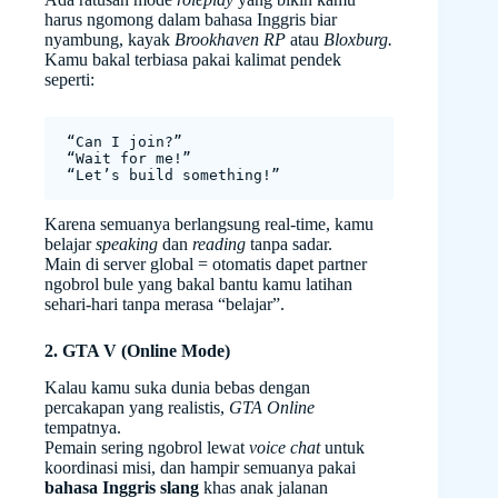
harus ngomong dalam bahasa Inggris biar
nyambung, kayak
Brookhaven RP
atau
Bloxburg.
Kamu bakal terbiasa pakai kalimat pendek
seperti:
“Can I join?”
“Wait for me!”
“Let’s build something!”
Karena semuanya berlangsung real-time, kamu
belajar
speaking
dan
reading
tanpa sadar.
Main di server global = otomatis dapet partner
ngobrol bule yang bakal bantu kamu latihan
sehari-hari tanpa merasa “belajar”.
2. GTA V (Online Mode)
Kalau kamu suka dunia bebas dengan
percakapan yang realistis,
GTA Online
tempatnya.
Pemain sering ngobrol lewat
voice chat
untuk
koordinasi misi, dan hampir semuanya pakai
bahasa Inggris slang
khas anak jalanan