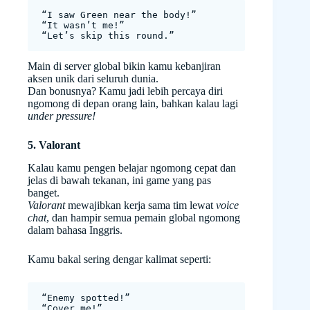
“I saw Green near the body!”
“It wasn’t me!”
“Let’s skip this round.”
Main di server global bikin kamu kebanjiran
aksen unik dari seluruh dunia.
Dan bonusnya? Kamu jadi lebih percaya diri
ngomong di depan orang lain, bahkan kalau lagi
under pressure!
5. Valorant
Kalau kamu pengen belajar ngomong cepat dan
jelas di bawah tekanan, ini game yang pas
banget.
Valorant
mewajibkan kerja sama tim lewat
voice
chat
, dan hampir semua pemain global ngomong
dalam bahasa Inggris.
Kamu bakal sering dengar kalimat seperti:
“Enemy spotted!”
“Cover me!”