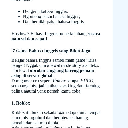
Dengerin bahasa Inggris,
Ngomong pakai bahasa Inggris,
Dan berpikir pakai bahasa Inggris.
Hasilnya? Bahasa Inggrismu berkembang
secara
natural dan cepat!
7 Game Bahasa Inggris yang Bikin Jago!
Belajar bahasa Inggris sambil main game? Bisa
banget! Nggak cuma lewat mode story atau teks,
tapi lewat
obrolan langsung bareng pemain
asing di server global.
Dari game seru seperti
Roblox
sampai
PUBG
,
semuanya bisa jadi latihan speaking dan listening
paling natural yang pernah kamu coba.
1. Roblox
Roblox itu bukan sekadar game tapi dunia tempat
kamu bisa ngobrol dan berinteraksi bareng
pemain dari seluruh dunia.
Ada ratusan mode
roleplay
yang bikin kamu