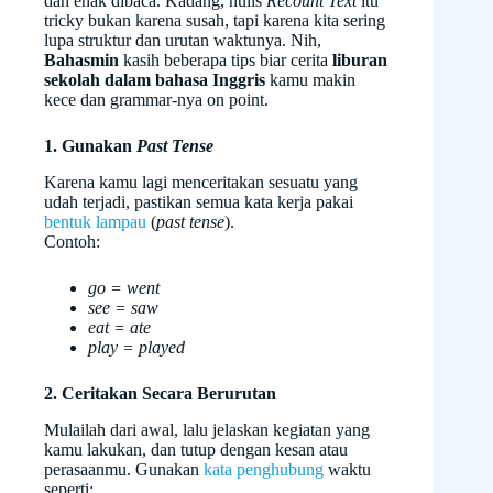
dan enak dibaca. Kadang, nulis
Recount Text
itu
tricky bukan karena susah, tapi karena kita sering
lupa struktur dan urutan waktunya. Nih,
Bahasmin
kasih beberapa tips biar cerita
liburan
sekolah dalam bahasa Inggris
kamu makin
kece dan grammar-nya on point.
1. Gunakan
Past Tense
Karena kamu lagi menceritakan sesuatu yang
udah terjadi, pastikan semua kata kerja pakai
bentuk lampau
(
past tense
).
Contoh:
go = went
see = saw
eat = ate
play = played
2. Ceritakan Secara Berurutan
Mulailah dari awal, lalu jelaskan kegiatan yang
kamu lakukan, dan tutup dengan kesan atau
perasaanmu. Gunakan
kata penghubung
waktu
seperti: