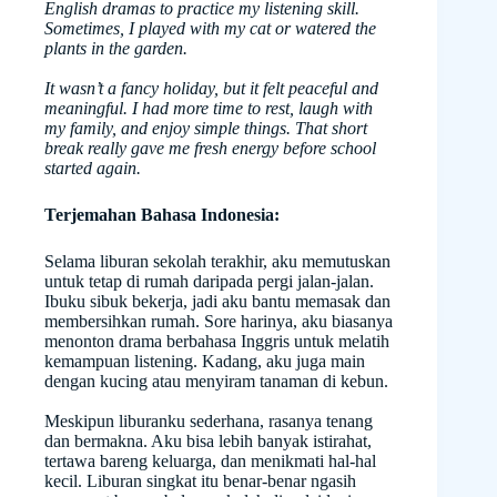
English dramas to practice my listening skill.
Sometimes, I played with my cat or watered the
plants in the garden.
It wasn’t a fancy holiday, but it felt peaceful and
meaningful. I had more time to rest, laugh with
my family, and enjoy simple things. That short
break really gave me fresh energy before school
started again.
Terjemahan Bahasa Indonesia:
Selama liburan sekolah terakhir, aku memutuskan
untuk tetap di rumah daripada pergi jalan-jalan.
Ibuku sibuk bekerja, jadi aku bantu memasak dan
membersihkan rumah. Sore harinya, aku biasanya
menonton drama berbahasa Inggris untuk melatih
kemampuan listening. Kadang, aku juga main
dengan kucing atau menyiram tanaman di kebun.
Meskipun liburanku sederhana, rasanya tenang
dan bermakna. Aku bisa lebih banyak istirahat,
tertawa bareng keluarga, dan menikmati hal-hal
kecil. Liburan singkat itu benar-benar ngasih