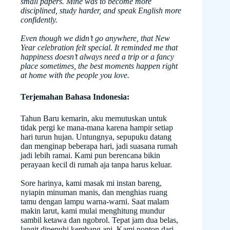
small papers. Mine was to become more
disciplined, study harder, and speak English more
confidently.
Even though we didn’t go anywhere, that New
Year celebration felt special. It reminded me that
happiness doesn’t always need a trip or a fancy
place sometimes, the best moments happen right
at home with the people you love.
Terjemahan Bahasa Indonesia:
Tahun Baru kemarin, aku memutuskan untuk
tidak pergi ke mana-mana karena hampir setiap
hari turun hujan. Untungnya, sepupuku datang
dan menginap beberapa hari, jadi suasana rumah
jadi lebih ramai. Kami pun berencana bikin
perayaan kecil di rumah aja tanpa harus keluar.
Sore harinya, kami masak mi instan bareng,
nyiapin minuman manis, dan menghias ruang
tamu dengan lampu warna-warni. Saat malam
makin larut, kami mulai menghitung mundur
sambil ketawa dan ngobrol. Tepat jam dua belas,
langit dipenuhi kembang api. Kami nonton dari