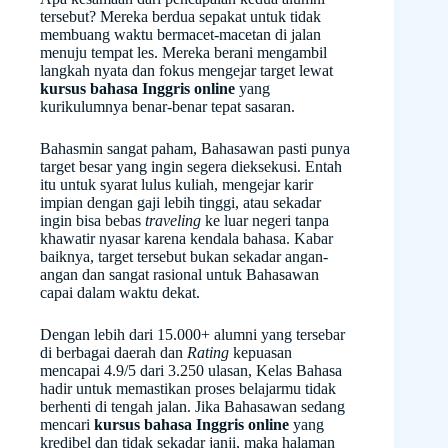
tersebut? Mereka berdua sepakat untuk tidak
membuang waktu bermacet-macetan di jalan
menuju tempat les. Mereka berani mengambil
langkah nyata dan fokus mengejar target lewat
kursus bahasa Inggris online
yang
kurikulumnya benar-benar tepat sasaran.
Bahasmin sangat paham, Bahasawan pasti punya
target besar yang ingin segera dieksekusi. Entah
itu untuk syarat lulus kuliah, mengejar karir
impian dengan gaji lebih tinggi, atau sekadar
ingin bisa bebas
traveling
ke luar negeri tanpa
khawatir nyasar karena kendala bahasa. Kabar
baiknya, target tersebut bukan sekadar angan-
angan dan sangat rasional untuk Bahasawan
capai dalam waktu dekat.
Dengan lebih dari 15.000+ alumni yang tersebar
di berbagai daerah dan
Rating
kepuasan
mencapai 4.9/5 dari 3.250 ulasan, Kelas Bahasa
hadir untuk memastikan proses belajarmu tidak
berhenti di tengah jalan. Jika Bahasawan sedang
mencari
kursus bahasa Inggris online
yang
kredibel dan tidak sekadar janji, maka halaman