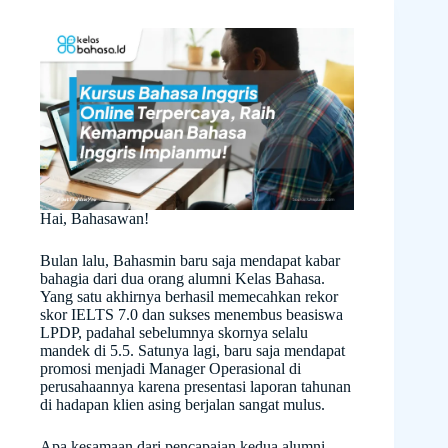
Hai, Bahasawan!
Bulan lalu, Bahasmin baru saja mendapat kabar
bahagia dari dua orang alumni Kelas Bahasa.
Yang satu akhirnya berhasil memecahkan rekor
skor IELTS 7.0 dan sukses menembus beasiswa
LPDP, padahal sebelumnya skornya selalu
mandek di 5.5. Satunya lagi, baru saja mendapat
promosi menjadi Manager Operasional di
perusahaannya karena presentasi laporan tahunan
di hadapan klien asing berjalan sangat mulus.
Apa kesamaan dari pencapaian kedua alumni