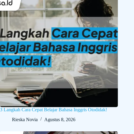
3 Langkah Cara Cepat Belajar Bahasa Inggris Otodidak!
Rieska Novia
Agustus 8, 2026