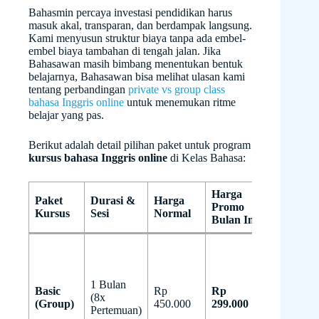
Bahasmin percaya investasi pendidikan harus
masuk akal, transparan, dan berdampak langsung.
Kami menyusun struktur biaya tanpa ada embel-
embel biaya tambahan di tengah jalan. Jika
Bahasawan masih bimbang menentukan bentuk
belajarnya, Bahasawan bisa melihat ulasan kami
tentang perbandingan
private vs group class
bahasa Inggris online
untuk menemukan ritme
belajar yang pas.
Berikut adalah detail pilihan paket untuk program
kursus bahasa Inggris online
di Kelas Bahasa:
Harga
Paket
Durasi &
Harga
Fasilitas
Promo
Kursus
Sesi
Normal
Termasuk
Bulan Ini
Modul
Digital,
Live
1 Bulan
Session
Basic
Rp
Rp
(8x
Group, E-
(Group)
450.000
299.000
Pertemuan)
Certificate,