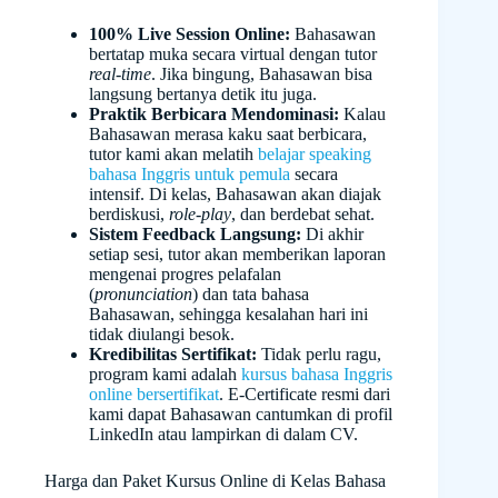
100% Live Session Online:
Bahasawan
bertatap muka secara virtual dengan tutor
real-time
. Jika bingung, Bahasawan bisa
langsung bertanya detik itu juga.
Praktik Berbicara Mendominasi:
Kalau
Bahasawan merasa kaku saat berbicara,
tutor kami akan melatih
belajar speaking
bahasa Inggris untuk pemula
secara
intensif. Di kelas, Bahasawan akan diajak
berdiskusi,
role-play
, dan berdebat sehat.
Sistem Feedback Langsung:
Di akhir
setiap sesi, tutor akan memberikan laporan
mengenai progres pelafalan
(
pronunciation
) dan tata bahasa
Bahasawan, sehingga kesalahan hari ini
tidak diulangi besok.
Kredibilitas Sertifikat:
Tidak perlu ragu,
program kami adalah
kursus bahasa Inggris
online bersertifikat
. E-Certificate resmi dari
kami dapat Bahasawan cantumkan di profil
LinkedIn atau lampirkan di dalam CV.
Harga dan Paket Kursus Online di Kelas Bahasa