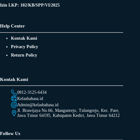
Izin LKP: 102/KB/SPP/VI/2025
Help Center
Kontak Kami
Privacy Policy
Return Policy
Kontak Kami
0812-3125-6434
Kelasbahasa.id
Admin@kelasbahasa.id
Jl. Brawijaya No.66, Mangunrejo, Tulungrejo, Kec. Pare,
Jawa Timur 64195, Kabupaten Kediri, Jawa Timur 64212
Follow Us