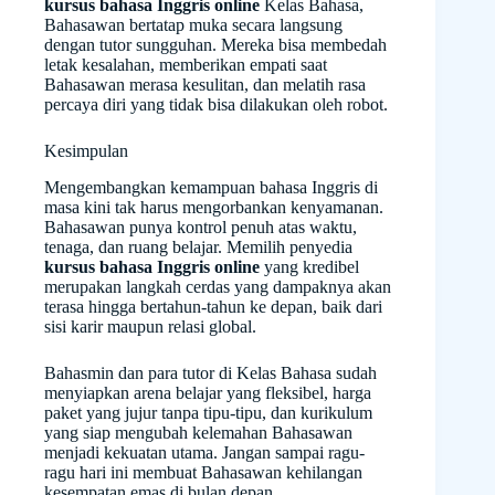
kursus bahasa Inggris online
Kelas Bahasa,
Bahasawan bertatap muka secara langsung
dengan tutor sungguhan. Mereka bisa membedah
letak kesalahan, memberikan empati saat
Bahasawan merasa kesulitan, dan melatih rasa
percaya diri yang tidak bisa dilakukan oleh robot.
Kesimpulan
Mengembangkan kemampuan bahasa Inggris di
masa kini tak harus mengorbankan kenyamanan.
Bahasawan punya kontrol penuh atas waktu,
tenaga, dan ruang belajar. Memilih penyedia
kursus bahasa Inggris online
yang kredibel
merupakan langkah cerdas yang dampaknya akan
terasa hingga bertahun-tahun ke depan, baik dari
sisi karir maupun relasi global.
Bahasmin dan para tutor di Kelas Bahasa sudah
menyiapkan arena belajar yang fleksibel, harga
paket yang jujur tanpa tipu-tipu, dan kurikulum
yang siap mengubah kelemahan Bahasawan
menjadi kekuatan utama. Jangan sampai ragu-
ragu hari ini membuat Bahasawan kehilangan
kesempatan emas di bulan depan.